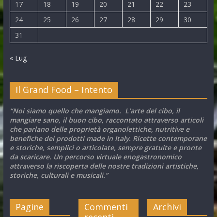
17
18
19
20
21
22
23
24
25
26
27
28
29
30
31
« Lug
Il Grand Food – Intento
“Noi siamo quello che mangiamo. L’arte del cibo, il
mangiare sano, il buon cibo, raccontato attraverso articoli
che parlano delle proprietà organolettiche, nutritive e
benefiche dei prodotti made in Italy. Ricette contemporane
e storiche, semplici o articolate, sempre gratuite e pronte
da scaricare. Un percorso virtuale enogastronomico
attraverso la riscoperta delle nostre tradizioni artistiche,
storiche, culturali e musicali.”
Pagine
Commenti
Archivi
recenti