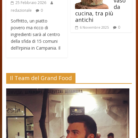
vaso
25 Febbraio 2026
da
redazionale
0
cucina, tra più
antichi
Soffritto, un piatto
povero ma ricco di
0
6 Novembre 2025
ingredienti sarà al centro
della sfida di 15 comuni
dell’Irpinia in Campania. Il
Il Team del Grand Food