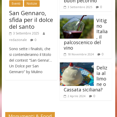
buon pecorino
Eventi
Notizie
0
3 Settembre 2025
San Gennaro,
sfida per il dolce
Vitig
del santo
no
Italia
3 Settembre 2025
, il
redazionale
0
palcoscenico del
vino
Sono sette i finalisti, che
si contenderanno il titolo
0
18 Novembre 2024
del contest “San Genna’…
Un Dolce per San
Deliz
Gennaro” by Mulino
ia al
limo
ne o
Cassata siciliana?
0
2 Aprile 2024
Monumenti & Food