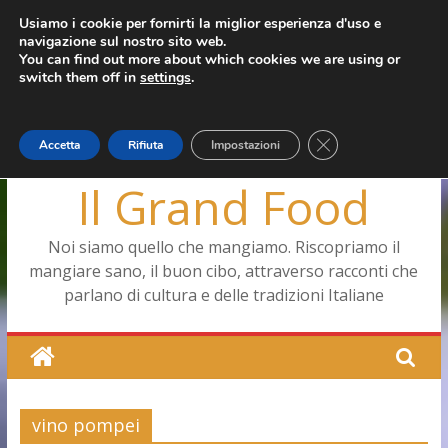
Salta
Usiamo i cookie per fornirti la miglior esperienza d'uso e
giovedì, Agosto 6, 2026
navigazione sul nostro sito web.
al
Ultimo:
Pizza a Corte
You can find out more about which cookies we are using or
contenuto
Menopausa, una forma smagliante senza età
switch them off in
settings
.
La vita quotidiana dell’antica Ercolano
Le carote, alleate della pelle e non solo
Capodimonte, ritorna la tavola di corte
Close GDPR Cookie
Accetta
Rifiuta
Impostazioni
Il Grand Food
Noi siamo quello che mangiamo. Riscopriamo il
mangiare sano, il buon cibo, attraverso racconti che
parlano di cultura e delle tradizioni Italiane
vino pompei