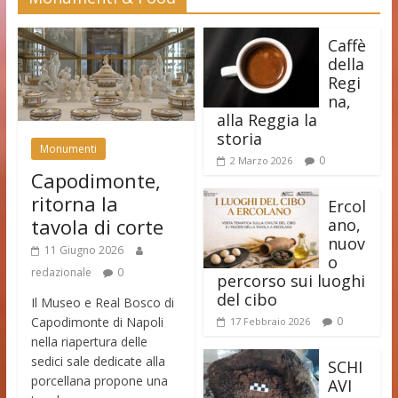
Caffè
della
Regi
na,
alla Reggia la
storia
Monumenti
0
2 Marzo 2026
Capodimonte,
ritorna la
Ercol
tavola di corte
ano,
nuov
11 Giugno 2026
o
redazionale
0
percorso sui luoghi
del cibo
Il Museo e Real Bosco di
Capodimonte di Napoli
0
17 Febbraio 2026
nella riapertura delle
sedici sale dedicate alla
SCHI
porcellana propone una
AVI