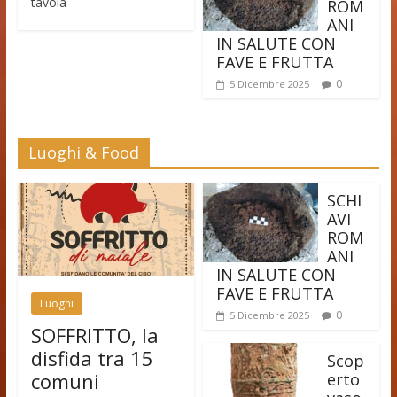
tavola
ROM
ANI
IN SALUTE CON
FAVE E FRUTTA
0
5 Dicembre 2025
Luoghi & Food
SCHI
AVI
ROM
ANI
IN SALUTE CON
FAVE E FRUTTA
Luoghi
0
5 Dicembre 2025
SOFFRITTO, la
disfida tra 15
Scop
comuni
erto