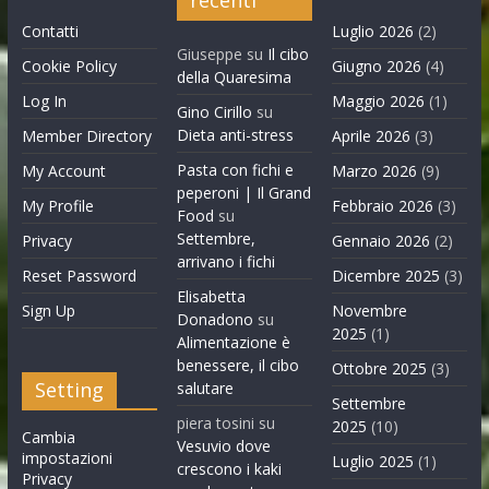
Contatti
Luglio 2026
(2)
Giuseppe
su
Il cibo
Cookie Policy
Giugno 2026
(4)
della Quaresima
Log In
Maggio 2026
(1)
Gino Cirillo
su
Dieta anti-stress
Member Directory
Aprile 2026
(3)
Pasta con fichi e
My Account
Marzo 2026
(9)
peperoni | Il Grand
My Profile
Febbraio 2026
(3)
Food
su
Settembre,
Privacy
Gennaio 2026
(2)
arrivano i fichi
Reset Password
Dicembre 2025
(3)
Elisabetta
Sign Up
Novembre
Donadono
su
2025
(1)
Alimentazione è
benessere, il cibo
Ottobre 2025
(3)
Setting
salutare
Settembre
piera tosini
su
2025
(10)
Cambia
Vesuvio dove
impostazioni
Luglio 2025
(1)
crescono i kaki
Privacy