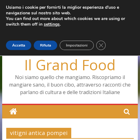
Salta
Usiamo i cookie per fornirti la miglior esperienza d'uso e
giovedì, Agosto 6, 2026
navigazione sul nostro sito web.
al
Ultimo:
Pizza a Corte
You can find out more about which cookies we are using or
contenuto
Menopausa, una forma smagliante senza età
switch them off in
settings
.
La vita quotidiana dell’antica Ercolano
Le carote, alleate della pelle e non solo
Capodimonte, ritorna la tavola di corte
Close GDPR Cookie
Accetta
Rifiuta
Impostazioni
Il Grand Food
Noi siamo quello che mangiamo. Riscopriamo il
mangiare sano, il buon cibo, attraverso racconti che
parlano di cultura e delle tradizioni Italiane
vitigni antica pompei