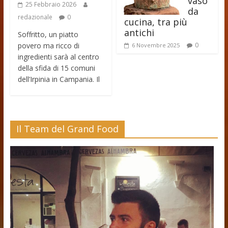
vaso
25 Febbraio 2026
da
redazionale
0
cucina, tra più
antichi
Soffritto, un piatto
povero ma ricco di
0
6 Novembre 2025
ingredienti sarà al centro
della sfida di 15 comuni
dell’Irpinia in Campania. Il
Il Team del Grand Food