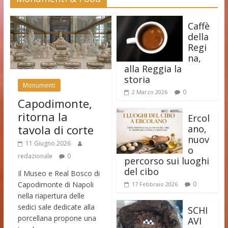
Caffè
della
Regi
na,
alla Reggia la
storia
Monumenti
0
2 Marzo 2026
Capodimonte,
ritorna la
Ercol
tavola di corte
ano,
nuov
11 Giugno 2026
o
redazionale
0
percorso sui luoghi
del cibo
Il Museo e Real Bosco di
Capodimonte di Napoli
0
17 Febbraio 2026
nella riapertura delle
sedici sale dedicate alla
SCHI
porcellana propone una
AVI