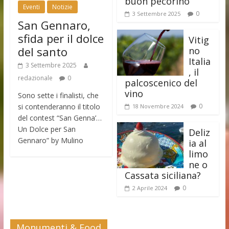
buon pecorino
Eventi
Notizie
0
3 Settembre 2025
San Gennaro,
sfida per il dolce
Vitig
del santo
no
Italia
3 Settembre 2025
, il
redazionale
0
palcoscenico del
vino
Sono sette i finalisti, che
si contenderanno il titolo
0
18 Novembre 2024
del contest “San Genna’…
Un Dolce per San
Deliz
Gennaro” by Mulino
ia al
limo
ne o
Cassata siciliana?
0
2 Aprile 2024
Monumenti & Food