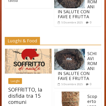
tavola
ROM
ANI
IN SALUTE CON
FAVE E FRUTTA
0
5 Dicembre 2025
Luoghi & Food
SCHI
AVI
ROM
ANI
IN SALUTE CON
FAVE E FRUTTA
Luoghi
0
5 Dicembre 2025
SOFFRITTO, la
disfida tra 15
Scop
comuni
erto