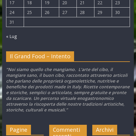
17
18
19
20
21
22
23
24
25
26
27
28
29
30
31
« Lug
Il Grand Food – Intento
“Noi siamo quello che mangiamo. L’arte del cibo, il
mangiare sano, il buon cibo, raccontato attraverso articoli
che parlano delle proprietà organolettiche, nutritive e
benefiche dei prodotti made in Italy. Ricette contemporane
e storiche, semplici o articolate, sempre gratuite e pronte
da scaricare. Un percorso virtuale enogastronomico
attraverso la riscoperta delle nostre tradizioni artistiche,
storiche, culturali e musicali.”
Pagine
Commenti
Archivi
recenti