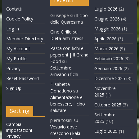
Contatti
Luglio 2026
(2)
Giuseppe
su
Il cibo
Cookie Policy
Giugno 2026
(4)
della Quaresima
Log In
Maggio 2026
(1)
Gino Cirillo
su
Dieta anti-stress
Member Directory
Aprile 2026
(3)
Pasta con fichi e
My Account
Marzo 2026
(9)
peperoni | Il Grand
My Profile
Febbraio 2026
(3)
Food
su
Settembre,
Privacy
Gennaio 2026
(2)
arrivano i fichi
Reset Password
Dicembre 2025
(3)
Elisabetta
Sign Up
Novembre
Donadono
su
2025
(1)
Alimentazione è
benessere, il cibo
Ottobre 2025
(3)
Setting
salutare
Settembre
piera tosini
su
2025
(10)
Cambia
Vesuvio dove
impostazioni
Luglio 2025
(1)
crescono i kaki
Privacy