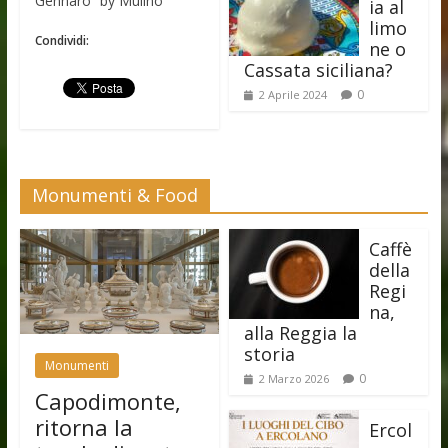
Gennaro” by Mulino
ia al
limo
Condividi:
ne o
Cassata siciliana?
0
2 Aprile 2024
Monumenti & Food
Caffè
della
Regi
na,
alla Reggia la
storia
Monumenti
0
2 Marzo 2026
Capodimonte,
ritorna la
Ercol