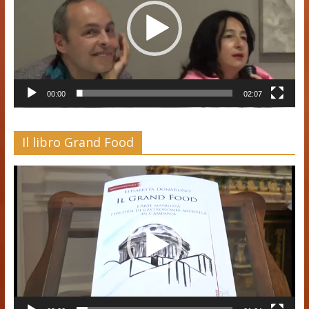
00:00
02:07
Il libro Grand Food
Video
Player