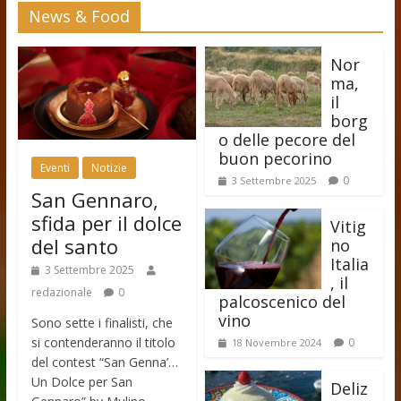
News & Food
Nor
ma,
il
borg
o delle pecore del
buon pecorino
Eventi
Notizie
0
3 Settembre 2025
San Gennaro,
sfida per il dolce
Vitig
del santo
no
Italia
3 Settembre 2025
, il
redazionale
0
palcoscenico del
vino
Sono sette i finalisti, che
si contenderanno il titolo
0
18 Novembre 2024
del contest “San Genna’…
Un Dolce per San
Deliz