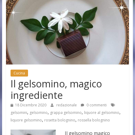
Cucina
Il gelsomino, magico
ingrediente
18 Dicembre 2020
redazionale
0 commenti
,
,
,
,
gelsomini
gelsomino
grappa gelsomino
liquore al gelsomino
,
,
liquore gelsomino
rosetta bolognino
rossella bolognino
Il gelsomino magico