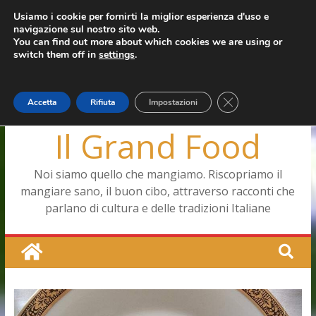
Salta
Usiamo i cookie per fornirti la miglior esperienza d'uso e
martedì, Agosto 4, 2026
navigazione sul nostro sito web.
al
Ultimo:
Capodimonte, ritorna la tavola di corte
You can find out more about which cookies we are using or
contenuto
Pizza a Corte
switch them off in
settings
.
Menopausa, una forma smagliante senza età
La vita quotidiana dell’antica Ercolano
Le carote, alleate della pelle e non solo
Close GDPR Cookie
Accetta
Rifiuta
Impostazioni
Il Grand Food
Noi siamo quello che mangiamo. Riscopriamo il
mangiare sano, il buon cibo, attraverso racconti che
parlano di cultura e delle tradizioni Italiane