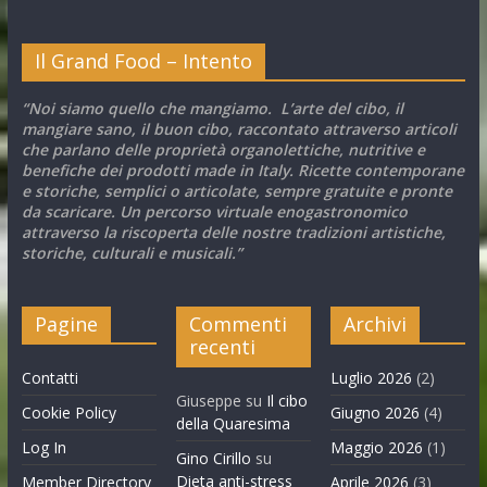
Il Grand Food – Intento
“Noi siamo quello che mangiamo. L’arte del cibo, il
mangiare sano, il buon cibo, raccontato attraverso articoli
che parlano delle proprietà organolettiche, nutritive e
benefiche dei prodotti made in Italy. Ricette contemporane
e storiche, semplici o articolate, sempre gratuite e pronte
da scaricare. Un percorso virtuale enogastronomico
attraverso la riscoperta delle nostre tradizioni artistiche,
storiche, culturali e musicali.”
Pagine
Commenti
Archivi
recenti
Contatti
Luglio 2026
(2)
Giuseppe
su
Il cibo
Cookie Policy
Giugno 2026
(4)
della Quaresima
Log In
Maggio 2026
(1)
Gino Cirillo
su
Dieta anti-stress
Member Directory
Aprile 2026
(3)