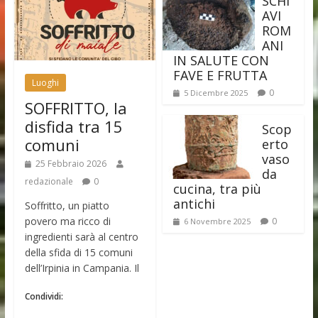
SCHI
AVI
ROM
ANI
IN SALUTE CON
FAVE E FRUTTA
Luoghi
0
5 Dicembre 2025
SOFFRITTO, la
disfida tra 15
Scop
comuni
erto
vaso
25 Febbraio 2026
da
redazionale
0
cucina, tra più
antichi
Soffritto, un piatto
povero ma ricco di
0
6 Novembre 2025
ingredienti sarà al centro
della sfida di 15 comuni
dell’Irpinia in Campania. Il
Condividi: