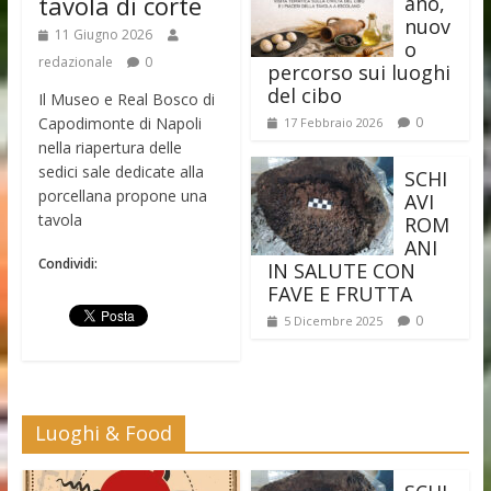
tavola di corte
ano,
nuov
11 Giugno 2026
o
redazionale
0
percorso sui luoghi
del cibo
Il Museo e Real Bosco di
Capodimonte di Napoli
0
17 Febbraio 2026
nella riapertura delle
sedici sale dedicate alla
SCHI
porcellana propone una
AVI
tavola
ROM
ANI
Condividi:
IN SALUTE CON
FAVE E FRUTTA
0
5 Dicembre 2025
Luoghi & Food