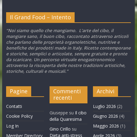
Il Grand Food – Intento
“Noi siamo quello che mangiamo. L’arte del cibo, il
mangiare sano, il buon cibo, raccontato attraverso articoli
che parlano delle proprietà organolettiche, nutritive e
benefiche dei prodotti made in Italy. Ricette contemporane
e storiche, semplici o articolate, sempre gratuite e pronte
da scaricare. Un percorso virtuale enogastronomico
attraverso la riscoperta delle nostre tradizioni artistiche,
storiche, culturali e musicali.”
Pagine
Commenti
Archivi
recenti
Contatti
Luglio 2026
(2)
Giuseppe
su
Il cibo
Cookie Policy
Giugno 2026
(4)
della Quaresima
Log In
Maggio 2026
(1)
Gino Cirillo
su
Dieta anti-stress
Member Directory
Aprile 2026
(3)