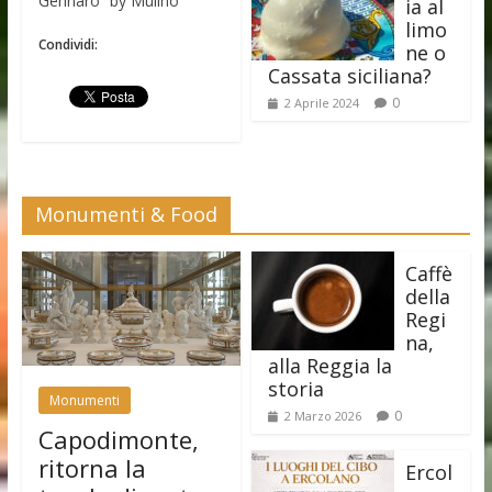
Gennaro” by Mulino
ia al
limo
Condividi:
ne o
Cassata siciliana?
0
2 Aprile 2024
Monumenti & Food
Caffè
della
Regi
na,
alla Reggia la
storia
Monumenti
0
2 Marzo 2026
Capodimonte,
ritorna la
Ercol