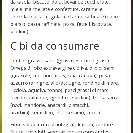
da tavola, biscotti, dolci, bevande zuccherate,
miele, marmellate e confetture, caramelle,
cioccolato al latte, gelati) e farine raffinate (pane
bianco, pasta raffinata, pizza, fette biscottate,
piadine).
Cibi da consumare
Fonti di grassi “sani” (grassi insaturi e grassi
Omega 3): olio extravergine d’oliva, olio di semi
(girasole, lino, noci, mais, soia, canapa), pesce
azzurro (aringhe, alici/acciughe, rondine di mare,
ricciola, aguglia, tonno), pesci grassi di mare
freddo (salmone, sgombro, sardine), frutta secca
(noci, mandorle, anacardi, pistacchi,
arachidi), semi (lino, chia, sesamo, zucca).
Fibre solubili: cereali integrali, legumi, verdure,
frutta. I prodotti vegetali contengono anche