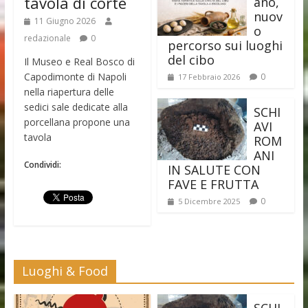
tavola di corte
ano,
nuov
11 Giugno 2026
o
redazionale
0
percorso sui luoghi
del cibo
Il Museo e Real Bosco di
Capodimonte di Napoli
0
17 Febbraio 2026
nella riapertura delle
sedici sale dedicate alla
SCHI
porcellana propone una
AVI
tavola
ROM
ANI
Condividi:
IN SALUTE CON
FAVE E FRUTTA
0
5 Dicembre 2025
Luoghi & Food