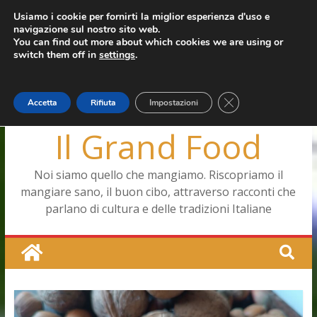
Salta
Usiamo i cookie per fornirti la miglior esperienza d'uso e
giovedì, Agosto 6, 2026
navigazione sul nostro sito web.
al
Ultimo:
Capodimonte, ritorna la tavola di corte
You can find out more about which cookies we are using or
contenuto
Pizza a Corte
switch them off in
settings
.
Menopausa, una forma smagliante senza età
La vita quotidiana dell’antica Ercolano
Le carote, alleate della pelle e non solo
Close GDPR Cookie
Accetta
Rifiuta
Impostazioni
Il Grand Food
Noi siamo quello che mangiamo. Riscopriamo il
mangiare sano, il buon cibo, attraverso racconti che
parlano di cultura e delle tradizioni Italiane