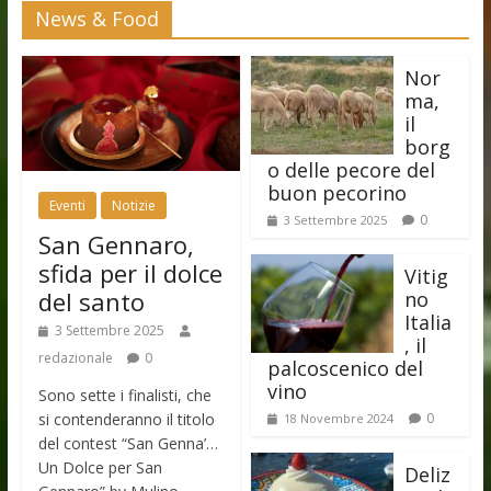
News & Food
Nor
ma,
il
borg
o delle pecore del
buon pecorino
Eventi
Notizie
0
3 Settembre 2025
San Gennaro,
sfida per il dolce
Vitig
del santo
no
Italia
3 Settembre 2025
, il
redazionale
0
palcoscenico del
vino
Sono sette i finalisti, che
si contenderanno il titolo
0
18 Novembre 2024
del contest “San Genna’…
Un Dolce per San
Deliz