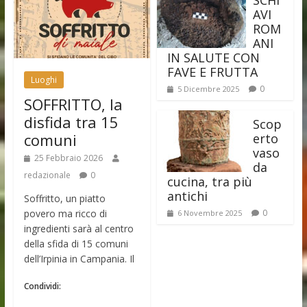
SCHI
AVI
ROM
ANI
IN SALUTE CON
FAVE E FRUTTA
Luoghi
0
5 Dicembre 2025
SOFFRITTO, la
disfida tra 15
Scop
comuni
erto
vaso
25 Febbraio 2026
da
redazionale
0
cucina, tra più
antichi
Soffritto, un piatto
povero ma ricco di
0
6 Novembre 2025
ingredienti sarà al centro
della sfida di 15 comuni
dell’Irpinia in Campania. Il
Condividi: