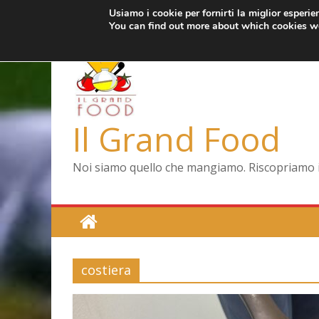
Usiamo i cookie per fornirti la miglior esperi
Salta
giovedì, Agosto 6, 2026
Ultimo:
Pizza a Corte
You can find out more about which cookies we
al
Menopausa, una f
contenuto
La vita quotidiana 
Le carote, alleate 
Capodimonte, ritor
Il Grand Food
Noi siamo quello che mangiamo. Riscopriamo il 
costiera