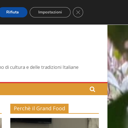
Close GDPR Cookie Banner
Rifiuta
Impostazioni
di cultura e delle tradizioni Italiane
Perchè il Grand Food
Video
Player