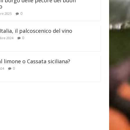
il borgo delle pecore del buon
o
0
re 2025
Italia, il palcoscenico del vino
0
bre 2024
al limone o Cassata siciliana?
0
024