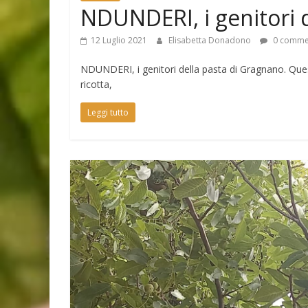
NDUNDERI, i genitori 
12 Luglio 2021
Elisabetta Donadono
0 comme
NDUNDERI, i genitori della pasta di Gragnano. Questi
ricotta,
Leggi tutto