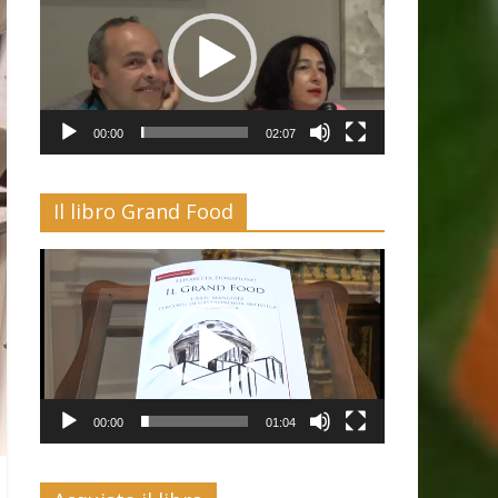
00:00
02:07
Il libro Grand Food
Video
Player
00:00
01:04