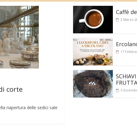
Caffè de
2 Marzo 2
Ercolan
17 Febbra
SCHIAVI
FRUTT
di corte
5 Dicembr
a riapertura delle sedici sale