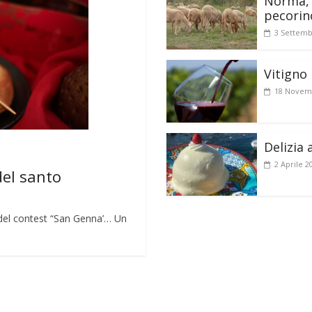
Norma, 
pecorin
3 Settemb
Vitigno 
18 Novem
Delizia 
2 Aprile 2
del santo
lo del contest “San Genna’… Un