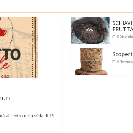
SCHIAVI
FRUTT
5 Dicembr
Scoperto
6 Novemb
muni
rà al centro della sfida di 15