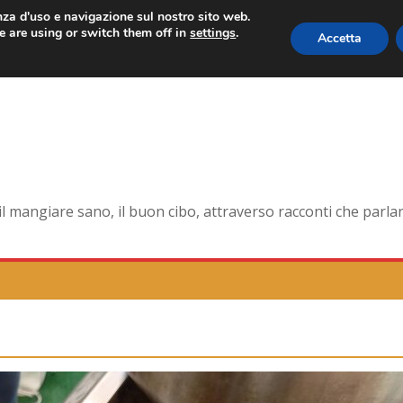
enza d'uso e navigazione sul nostro sito web.
 are using or switch them off in
settings
.
Accetta
orma smagliante senza età
dell’antica Ercolano
della pelle e non solo
na la tavola di corte
mangiare sano, il buon cibo, attraverso racconti che parlano 