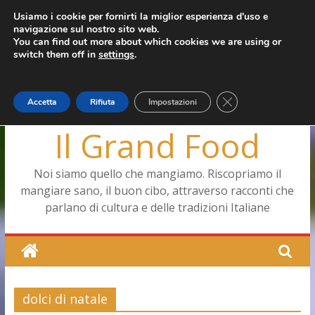
Salta
Usiamo i cookie per fornirti la miglior esperienza d'uso e
giovedì, Agosto 6, 2026
navigazione sul nostro sito web.
al
Ultimo:
Pizza a Corte
You can find out more about which cookies we are using or
contenuto
Menopausa, una forma smagliante senza età
switch them off in
settings
.
La vita quotidiana dell’antica Ercolano
Le carote, alleate della pelle e non solo
Capodimonte, ritorna la tavola di corte
Close GDPR Cookie
Accetta
Rifiuta
Impostazioni
Il Grand Food
Noi siamo quello che mangiamo. Riscopriamo il
mangiare sano, il buon cibo, attraverso racconti che
parlano di cultura e delle tradizioni Italiane
dolci di natale