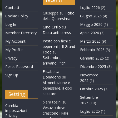
Contatti
Luglio 2026
(2)
Giuseppe
su
Il cibo
Cookie Policy
Giugno 2026
(4)
della Quaresima
Log In
Maggio 2026
(1)
Gino Cirillo
su
Dieta anti-stress
Member Directory
Aprile 2026
(3)
Pasta con fichi e
My Account
Marzo 2026
(9)
peperoni | Il Grand
My Profile
Febbraio 2026
(3)
Food
su
Settembre,
Privacy
Gennaio 2026
(2)
arrivano i fichi
Reset Password
Dicembre 2025
(3)
Elisabetta
Sign Up
Novembre
Donadono
su
2025
(1)
Alimentazione è
benessere, il cibo
Ottobre 2025
(3)
Setting
salutare
Settembre
piera tosini
su
2025
(10)
Cambia
Vesuvio dove
impostazioni
Luglio 2025
(1)
crescono i kaki
Privacy