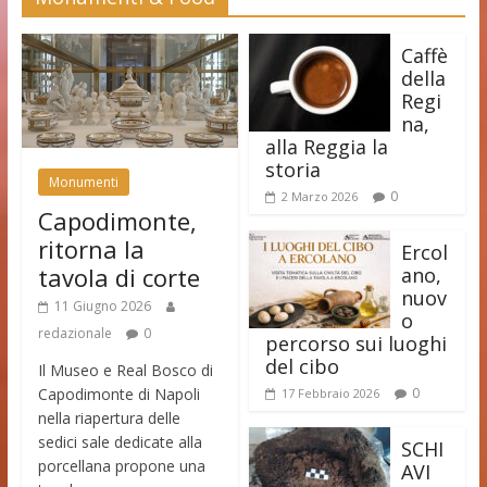
Caffè
della
Regi
na,
alla Reggia la
storia
Monumenti
0
2 Marzo 2026
Capodimonte,
ritorna la
Ercol
tavola di corte
ano,
nuov
11 Giugno 2026
o
redazionale
0
percorso sui luoghi
del cibo
Il Museo e Real Bosco di
Capodimonte di Napoli
0
17 Febbraio 2026
nella riapertura delle
sedici sale dedicate alla
SCHI
porcellana propone una
AVI