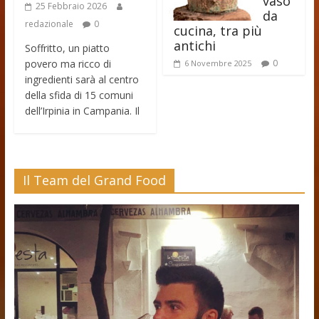
vaso
25 Febbraio 2026
da
redazionale
0
cucina, tra più
antichi
Soffritto, un piatto
povero ma ricco di
0
6 Novembre 2025
ingredienti sarà al centro
della sfida di 15 comuni
dell’Irpinia in Campania. Il
Il Team del Grand Food