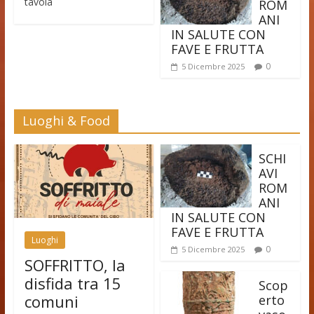
tavola
ROM
ANI
IN SALUTE CON
FAVE E FRUTTA
0
5 Dicembre 2025
Luoghi & Food
SCHI
AVI
ROM
ANI
IN SALUTE CON
FAVE E FRUTTA
Luoghi
0
5 Dicembre 2025
SOFFRITTO, la
disfida tra 15
Scop
comuni
erto