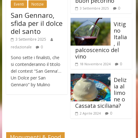
buon pecorino
Eventi
Notizie
0
3 Settembre 2025
San Gennaro,
sfida per il dolce
Vitig
del santo
no
Italia
3 Settembre 2025
, il
redazionale
0
palcoscenico del
vino
Sono sette i finalisti, che
si contenderanno il titolo
0
18 Novembre 2024
del contest “San Genna’…
Un Dolce per San
Deliz
Gennaro” by Mulino
ia al
limo
ne o
Cassata siciliana?
0
2 Aprile 2024
Monumenti & Food