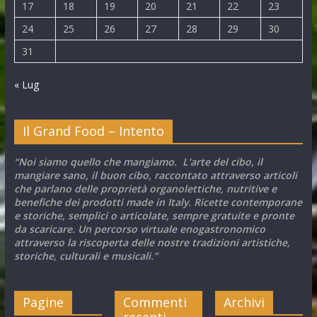
17
18
19
20
21
22
23
24
25
26
27
28
29
30
31
« Lug
Il Grand Food – Intento
“Noi siamo quello che mangiamo. L’arte del cibo, il
mangiare sano, il buon cibo, raccontato attraverso articoli
che parlano delle proprietà organolettiche, nutritive e
benefiche dei prodotti made in Italy. Ricette contemporane
e storiche, semplici o articolate, sempre gratuite e pronte
da scaricare. Un percorso virtuale enogastronomico
attraverso la riscoperta delle nostre tradizioni artistiche,
storiche, culturali e musicali.”
Pagine
Commenti
Archivi
recenti