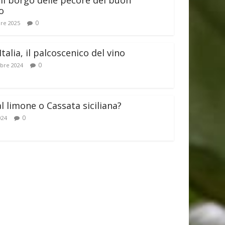
il borgo delle pecore del buon
o
0
re 2025
Italia, il palcoscenico del vino
0
bre 2024
al limone o Cassata siciliana?
0
024