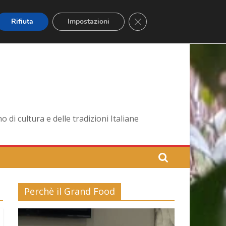
Close GDPR Cookie Banner
Rifiuta
Impostazioni
di cultura e delle tradizioni Italiane
Perchè il Grand Food
Video
Player