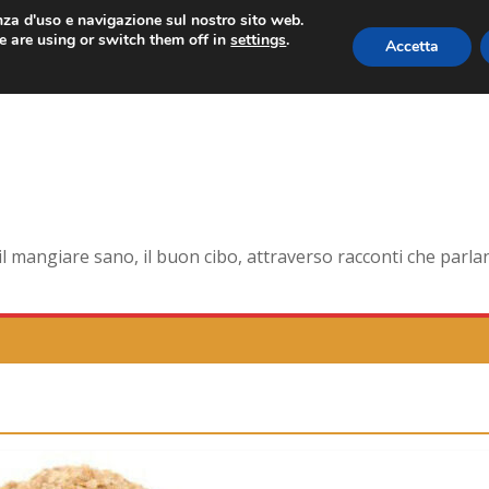
enza d'uso e navigazione sul nostro sito web.
 are using or switch them off in
settings
.
Accetta
orma smagliante senza età
dell’antica Ercolano
della pelle e non solo
na la tavola di corte
mangiare sano, il buon cibo, attraverso racconti che parlano 