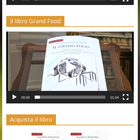
Il libro Grand Food
Video
Player
00:00
01:04
Acquista il libro