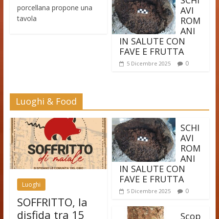
SCHI
porcellana propone una
AVI
tavola
ROM
ANI
IN SALUTE CON
FAVE E FRUTTA
0
5 Dicembre 2025
Luoghi & Food
SCHI
AVI
ROM
ANI
IN SALUTE CON
FAVE E FRUTTA
Luoghi
0
5 Dicembre 2025
SOFFRITTO, la
disfida tra 15
Scop