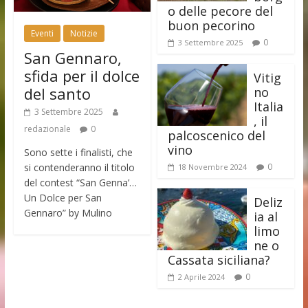
o delle pecore del
buon pecorino
Eventi
Notizie
0
3 Settembre 2025
San Gennaro,
sfida per il dolce
Vitig
del santo
no
Italia
3 Settembre 2025
, il
redazionale
0
palcoscenico del
vino
Sono sette i finalisti, che
si contenderanno il titolo
0
18 Novembre 2024
del contest “San Genna’…
Un Dolce per San
Deliz
Gennaro” by Mulino
ia al
limo
ne o
Cassata siciliana?
0
2 Aprile 2024