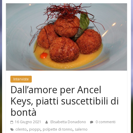
Interviste
Dall’amore per Ancel
Keys, piatti suscettibili di
bontà
16 Giugno 2021
Elisabetta Donadono
0 commenti
,
,
,
cilento
pioppi
polpette di tonno
salerno