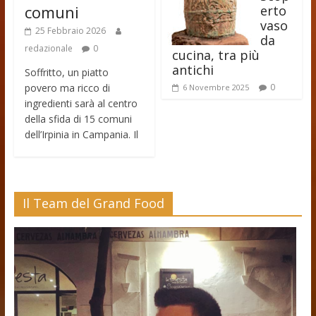
comuni
erto
vaso
25 Febbraio 2026
da
redazionale
0
cucina, tra più
antichi
Soffritto, un piatto
povero ma ricco di
0
6 Novembre 2025
ingredienti sarà al centro
della sfida di 15 comuni
dell’Irpinia in Campania. Il
Il Team del Grand Food