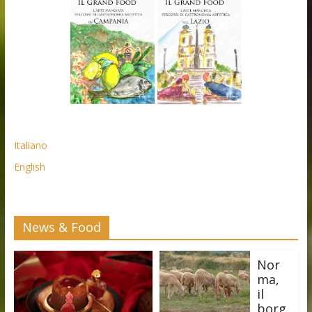
Italiano
English
News & Food
Nor
ma,
il
borg