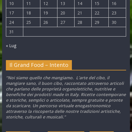
10
11
12
13
14
15
16
17
18
19
20
21
22
23
24
25
26
27
28
29
30
31
« Lug
Il Grand Food – Intento
“Noi siamo quello che mangiamo. L’arte del cibo, il
mangiare sano, il buon cibo, raccontato attraverso articoli
che parlano delle proprietà organolettiche, nutritive e
benefiche dei prodotti made in Italy. Ricette contemporane
e storiche, semplici o articolate, sempre gratuite e pronte
da scaricare. Un percorso virtuale enogastronomico
attraverso la riscoperta delle nostre tradizioni artistiche,
storiche, culturali e musicali.”