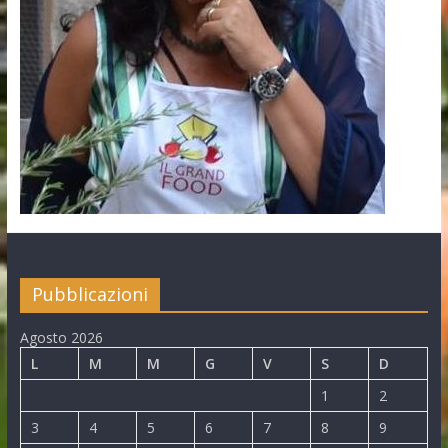
Pubblicazioni
Agosto 2026
L
M
M
G
V
S
D
1
2
3
4
5
6
7
8
9