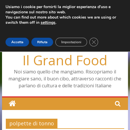
Salta
Usiamo i cookie per fornirti la miglior esperienza d'uso e
giovedì, Agosto 6, 2026
navigazione sul nostro sito web.
al
Ultimo:
Pizza a Corte
You can find out more about which cookies we are using or
contenuto
Menopausa, una forma smagliante senza età
switch them off in
settings
.
La vita quotidiana dell’antica Ercolano
Le carote, alleate della pelle e non solo
Capodimonte, ritorna la tavola di corte
Close GDPR Cookie
Accetta
Rifiuta
Impostazioni
Il Grand Food
Noi siamo quello che mangiamo. Riscopriamo il
mangiare sano, il buon cibo, attraverso racconti che
parlano di cultura e delle tradizioni Italiane
polpette di tonno