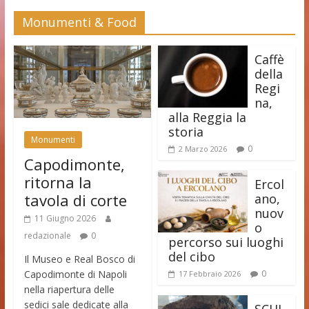
Monumenti & Food
Caffè
della
Regi
na,
alla Reggia la
storia
Monumenti
0
2 Marzo 2026
Capodimonte,
ritorna la
Ercol
tavola di corte
ano,
nuov
11 Giugno 2026
o
redazionale
0
percorso sui luoghi
del cibo
Il Museo e Real Bosco di
Capodimonte di Napoli
0
17 Febbraio 2026
nella riapertura delle
sedici sale dedicate alla