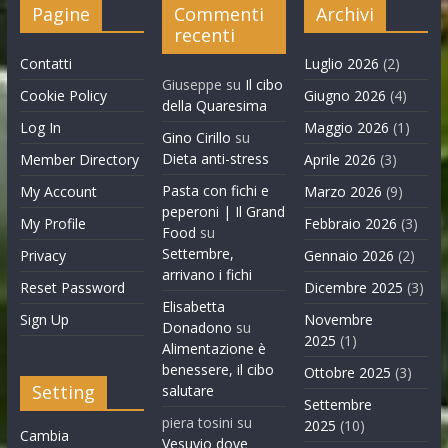
Pagine
Commenti
Archivi
recenti
Contatti
Luglio 2026
(2)
Giuseppe
su
Il cibo
Cookie Policy
Giugno 2026
(4)
della Quaresima
Log In
Maggio 2026
(1)
Gino Cirillo
su
Dieta anti-stress
Member Directory
Aprile 2026
(3)
Pasta con fichi e
My Account
Marzo 2026
(9)
peperoni | Il Grand
My Profile
Febbraio 2026
(3)
Food
su
Settembre,
Privacy
Gennaio 2026
(2)
arrivano i fichi
Reset Password
Dicembre 2025
(3)
Elisabetta
Sign Up
Novembre
Donadono
su
2025
(1)
Alimentazione è
benessere, il cibo
Ottobre 2025
(3)
Setting
salutare
Settembre
piera tosini
su
2025
(10)
Cambia
Vesuvio dove