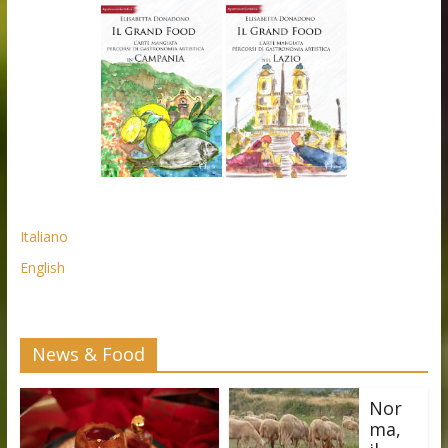
Italiano
English
News & Food
Nor
ma,