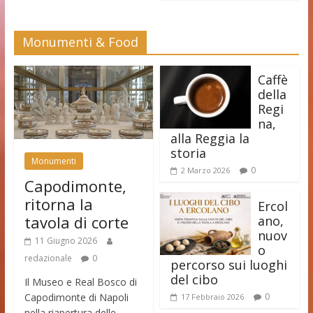
Monumenti & Food
Caffè
della
Regi
na,
alla Reggia la
storia
Monumenti
0
2 Marzo 2026
Capodimonte,
ritorna la
Ercol
tavola di corte
ano,
nuov
11 Giugno 2026
o
redazionale
0
percorso sui luoghi
del cibo
Il Museo e Real Bosco di
Capodimonte di Napoli
0
17 Febbraio 2026
nella riapertura delle