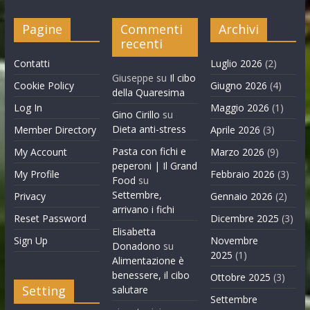
Pagine
Commenti
Archivi
recenti
Contatti
Luglio 2026
(2)
Giuseppe
su
Il cibo
Cookie Policy
Giugno 2026
(4)
della Quaresima
Log In
Maggio 2026
(1)
Gino Cirillo
su
Dieta anti-stress
Member Directory
Aprile 2026
(3)
Pasta con fichi e
My Account
Marzo 2026
(9)
peperoni | Il Grand
My Profile
Febbraio 2026
(3)
Food
su
Settembre,
Privacy
Gennaio 2026
(2)
arrivano i fichi
Reset Password
Dicembre 2025
(3)
Elisabetta
Sign Up
Novembre
Donadono
su
2025
(1)
Alimentazione è
benessere, il cibo
Ottobre 2025
(3)
Setting
salutare
Settembre