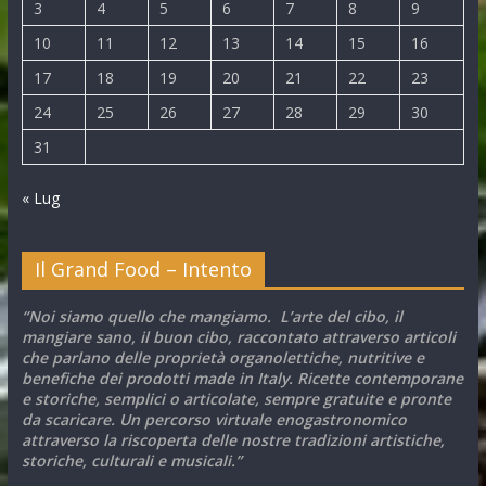
3
4
5
6
7
8
9
10
11
12
13
14
15
16
17
18
19
20
21
22
23
24
25
26
27
28
29
30
31
« Lug
Il Grand Food – Intento
“Noi siamo quello che mangiamo. L’arte del cibo, il
mangiare sano, il buon cibo, raccontato attraverso articoli
che parlano delle proprietà organolettiche, nutritive e
benefiche dei prodotti made in Italy. Ricette contemporane
e storiche, semplici o articolate, sempre gratuite e pronte
da scaricare. Un percorso virtuale enogastronomico
attraverso la riscoperta delle nostre tradizioni artistiche,
storiche, culturali e musicali.”