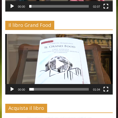
00:00
02:07
Il libro Grand Food
Video
Player
00:00
01:04
Acquista il libro