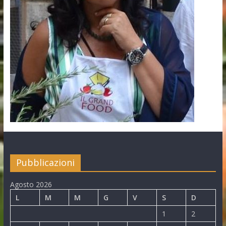
Pubblicazioni
Agosto 2026
L
M
M
G
V
S
D
1
2