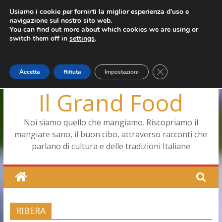
Salta
Usiamo i cookie per fornirti la miglior esperienza d'uso e
giovedì, Agosto 6, 2026
navigazione sul nostro sito web.
al
Ultimo:
Pizza a Corte
You can find out more about which cookies we are using or
contenuto
Menopausa, una forma smagliante senza età
switch them off in
settings
.
La vita quotidiana dell’antica Ercolano
Le carote, alleate della pelle e non solo
Capodimonte, ritorna la tavola di corte
Close GDPR Cookie
Accetta
Rifiuta
Impostazioni
Il Grand Food
Noi siamo quello che mangiamo. Riscopriamo il
mangiare sano, il buon cibo, attraverso racconti che
parlano di cultura e delle tradizioni Italiane
RIBERA