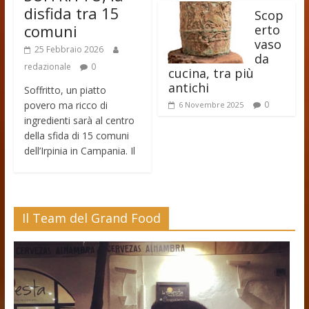
disfida tra 15
Scop
comuni
erto
vaso
25 Febbraio 2026
da
redazionale
0
cucina, tra più
antichi
Soffritto, un piatto
povero ma ricco di
0
6 Novembre 2025
ingredienti sarà al centro
della sfida di 15 comuni
dell’Irpinia in Campania. Il
Il Team del Grand Food