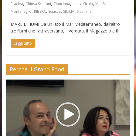
,
,
,
,
,
Eraclea
Chiusa Sclafani
Cianciana
Lucca Sicula
Menfi
,
,
,
,
Montallegro
RIBERA
Sciacca
SICILIA
Siculiana
MARE E FIUMI Da un lato il Mar Mediterraneo, dall’altro
tre fiumi che l’attraversano, il Verdura, il Magazzolo e il
Leggi tutto
Perchè il Grand Food
Video
Player