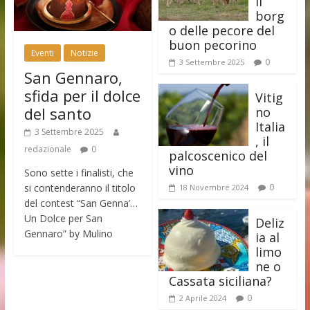
il
borg
o delle pecore del
buon pecorino
Eventi
Notizie
0
3 Settembre 2025
San Gennaro,
sfida per il dolce
Vitig
del santo
no
Italia
3 Settembre 2025
, il
redazionale
0
palcoscenico del
vino
Sono sette i finalisti, che
si contenderanno il titolo
0
18 Novembre 2024
del contest “San Genna’…
Un Dolce per San
Deliz
Gennaro” by Mulino
ia al
limo
ne o
Cassata siciliana?
0
2 Aprile 2024