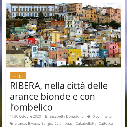
Luoghi
RIBERA, nella città delle
arance bionde e con
l’ombelico
30 Ottobre 2020
Elisabetta Donadono
0 commenti
,
,
,
,
,
arance
Bivona
Burgio
Calamonaci
Caltabellotta
Cattolica