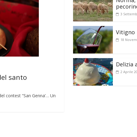
Norma, 
pecorin
3 Settemb
Vitigno 
18 Novem
Delizia 
2 Aprile 2
del santo
lo del contest “San Genna’… Un