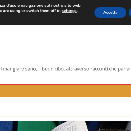
enza d'uso e navigazione sul nostro sito web.
 are using or switch them off in
settings
.
Accetta
 forma smagliante senza età
na dell’antica Ercolano
te della pelle e non solo
orna la tavola di corte
mangiare sano, il buon cibo, attraverso racconti che parlano 