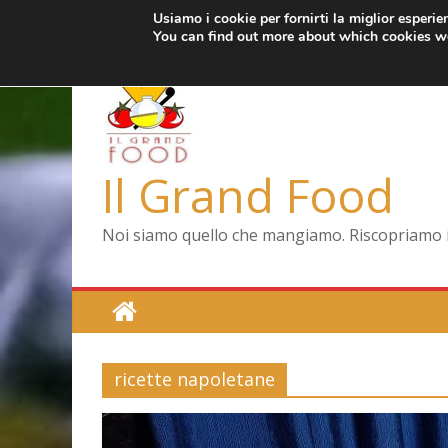
Usiamo i cookie per fornirti la miglior esperi
Salta
mercoledì, Agosto 5, 2026
Ultimo:
Pizza a Corte
You can find out more about which cookies we
al
Menopausa, una
contenuto
La vita quotidia
Le carote, allea
Capodimonte, rit
Il Grand Food
Noi siamo quello che mangiamo. Riscopriamo il 
ricette napoletane