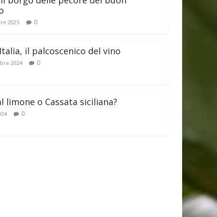
il borgo delle pecore del buon
o
0
re 2025
Italia, il palcoscenico del vino
0
bre 2024
al limone o Cassata siciliana?
0
024