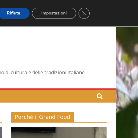
Close GDPR Cookie Banner
Rifiuta
Impostazioni
di cultura e delle tradizioni Italiane
Perchè il Grand Food
Video
Player