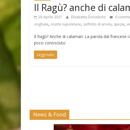
Il Ragù? anche di cala
26 Aprile 2021
Elisabetta Donadono
0 comme
,
,
,
,
cinghiale
ricette napoletane
soffritto di aromi
spezie
v
Il Ragù? Anche di calamari. La parola dal francese ra
poco conosciuto
Leggi tutto
News & Food