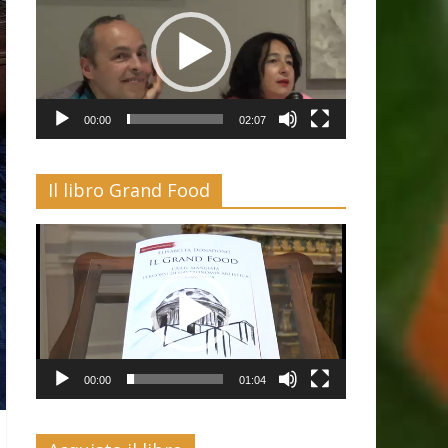
00:00
02:07
Il libro Grand Food
Video
Player
00:00
01:04