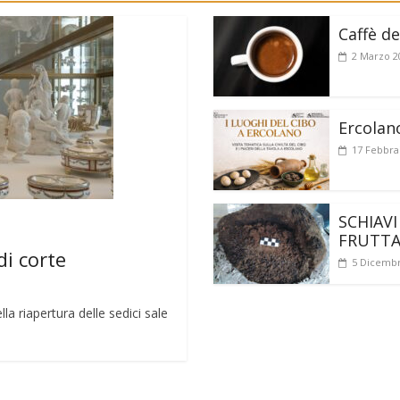
Caffè de
2 Marzo 2
Ercolan
17 Febbra
SCHIAVI
FRUTT
di corte
5 Dicembr
a riapertura delle sedici sale