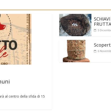
SCHIAVI
FRUTT
5 Dicembr
Scoperto
6 Novemb
muni
rà al centro della sfida di 15