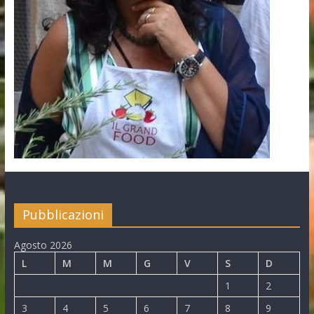
Pubblicazioni
Agosto 2026
L
M
M
G
V
S
D
1
2
3
4
5
6
7
8
9