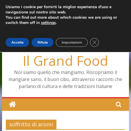
Salta
Usiamo i cookie per fornirti la miglior esperienza d'uso e
mercoledì, Agosto 5, 2026
navigazione sul nostro sito web.
al
Ultimo:
Pizza a Corte
You can find out more about which cookies we are using or
contenuto
Menopausa, una forma smagliante senza età
switch them off in
settings
.
La vita quotidiana dell’antica Ercolano
Le carote, alleate della pelle e non solo
Capodimonte, ritorna la tavola di corte
Close GDPR Cookie
Accetta
Rifiuta
Impostazioni
Il Grand Food
Noi siamo quello che mangiamo. Riscopriamo il
mangiare sano, il buon cibo, attraverso racconti che
parlano di cultura e delle tradizioni Italiane
soffritto di aromi