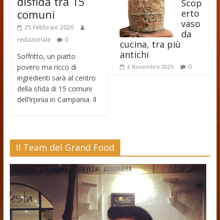
disfida tra 15
Scop
comuni
erto
vaso
25 Febbraio 2026
da
redazionale
0
cucina, tra più
antichi
Soffritto, un piatto
povero ma ricco di
0
6 Novembre 2025
ingredienti sarà al centro
della sfida di 15 comuni
dell’Irpinia in Campania. Il
Il Team del Grand Food