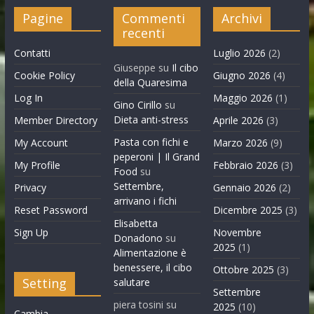
Pagine
Commenti
Archivi
recenti
Contatti
Luglio 2026
(2)
Giuseppe
su
Il cibo
Cookie Policy
Giugno 2026
(4)
della Quaresima
Log In
Maggio 2026
(1)
Gino Cirillo
su
Dieta anti-stress
Member Directory
Aprile 2026
(3)
Pasta con fichi e
My Account
Marzo 2026
(9)
peperoni | Il Grand
My Profile
Febbraio 2026
(3)
Food
su
Settembre,
Privacy
Gennaio 2026
(2)
arrivano i fichi
Reset Password
Dicembre 2025
(3)
Elisabetta
Sign Up
Novembre
Donadono
su
2025
(1)
Alimentazione è
benessere, il cibo
Ottobre 2025
(3)
Setting
salutare
Settembre
piera tosini
su
2025
(10)
Cambia