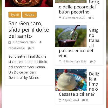
borg
o delle pecore del
buon pecorino
Eventi
Notizie
0
3 Settembre 2025
San Gennaro,
sfida per il dolce
Vitig
del santo
no
Italia
3 Settembre 2025
, il
redazionale
0
palcoscenico del
vino
Sono sette i finalisti, che
si contenderanno il titolo
0
18 Novembre 2024
del contest “San Genna’…
Un Dolce per San
Deliz
Gennaro” by Mulino
ia al
limo
ne o
Cassata siciliana?
0
2 Aprile 2024