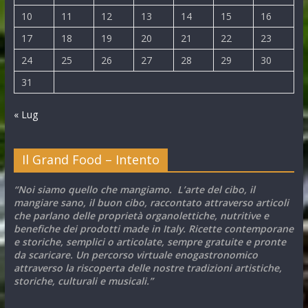
10
11
12
13
14
15
16
17
18
19
20
21
22
23
24
25
26
27
28
29
30
31
« Lug
Il Grand Food – Intento
“Noi siamo quello che mangiamo. L’arte del cibo, il
mangiare sano, il buon cibo, raccontato attraverso articoli
che parlano delle proprietà organolettiche, nutritive e
benefiche dei prodotti made in Italy. Ricette contemporane
e storiche, semplici o articolate, sempre gratuite e pronte
da scaricare. Un percorso virtuale enogastronomico
attraverso la riscoperta delle nostre tradizioni artistiche,
storiche, culturali e musicali.”