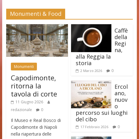
Monumenti & Food
Caffè
della
Regi
na,
alla Reggia la
storia
Monumenti
0
2 Marzo 2026
Capodimonte,
ritorna la
Ercol
tavola di corte
ano,
nuov
11 Giugno 2026
o
redazionale
0
percorso sui luoghi
del cibo
Il Museo e Real Bosco di
Capodimonte di Napoli
0
17 Febbraio 2026
nella riapertura delle