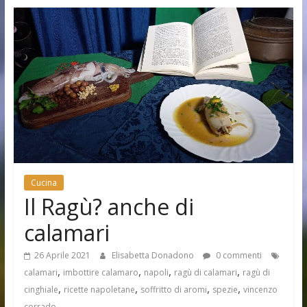
Cucina
Il Ragù? anche di
calamari
26 Aprile 2021
Elisabetta Donadono
0 commenti
,
,
,
,
calamari
imbottire calamaro
napoli
ragù di calamari
ragù di
,
,
,
,
cinghiale
ricette napoletane
soffritto di aromi
spezie
vincenzo
corrado