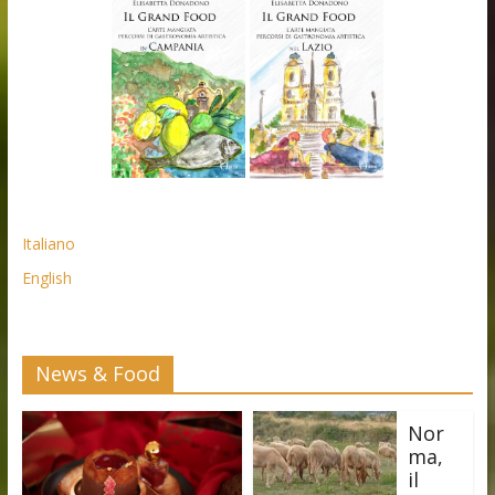
Italiano
English
News & Food
Nor
ma,
il