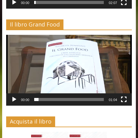
00:00
02:07
Il libro Grand Food
Video
Player
00:00
01:04
Acquista il libro