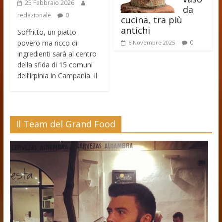
25 Febbraio 2026
da
redazionale
0
cucina, tra più
antichi
Soffritto, un piatto
povero ma ricco di
0
6 Novembre 2025
ingredienti sarà al centro
della sfida di 15 comuni
dell’Irpinia in Campania. Il
Il Team del Grand Food