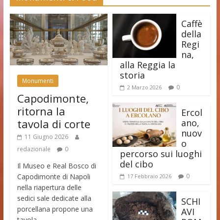
Caffè
della
Regi
na,
alla Reggia la
storia
Monumenti
0
2 Marzo 2026
Capodimonte,
ritorna la
Ercol
tavola di corte
ano,
nuov
11 Giugno 2026
o
redazionale
0
percorso sui luoghi
del cibo
Il Museo e Real Bosco di
Capodimonte di Napoli
0
17 Febbraio 2026
nella riapertura delle
sedici sale dedicate alla
SCHI
porcellana propone una
AVI
tavola