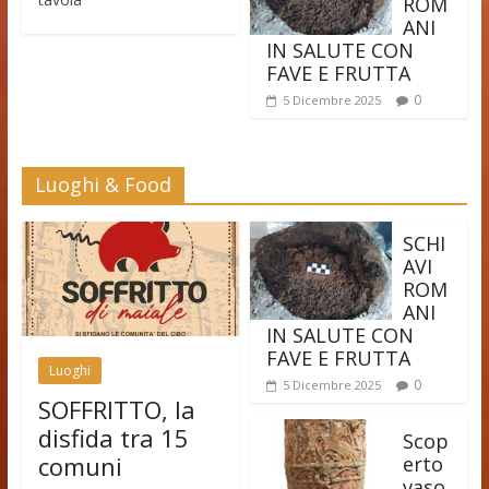
ROM
ANI
IN SALUTE CON
FAVE E FRUTTA
0
5 Dicembre 2025
Luoghi & Food
SCHI
AVI
ROM
ANI
IN SALUTE CON
FAVE E FRUTTA
Luoghi
0
5 Dicembre 2025
SOFFRITTO, la
disfida tra 15
Scop
comuni
erto
vaso