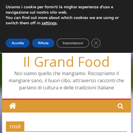
Salta
Usiamo i cookie per fornirti la miglior esperienza d'uso e
martedì, Agosto 4, 2026
navigazione sul nostro sito web.
al
Ultimo:
Pizza a Corte
You can find out more about which cookies we are using or
contenuto
Menopausa, una forma smagliante senza età
switch them off in
settings
.
La vita quotidiana dell’antica Ercolano
Le carote, alleate della pelle e non solo
Capodimonte, ritorna la tavola di corte
Close GDPR Cookie
Accetta
Rifiuta
Impostazioni
Il Grand Food
Noi siamo quello che mangiamo. Riscopriamo il
mangiare sano, il buon cibo, attraverso racconti che
parlano di cultura e delle tradizioni Italiane
rosè