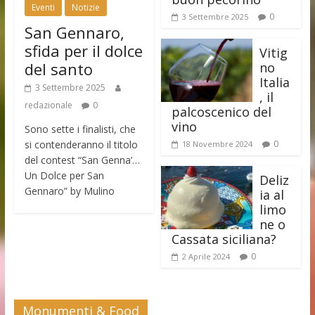
Eventi
Notizie
0
3 Settembre 2025
San Gennaro,
sfida per il dolce
Vitig
del santo
no
Italia
3 Settembre 2025
, il
redazionale
0
palcoscenico del
vino
Sono sette i finalisti, che
si contenderanno il titolo
0
18 Novembre 2024
del contest “San Genna’…
Un Dolce per San
Deliz
Gennaro” by Mulino
ia al
limo
ne o
Cassata siciliana?
0
2 Aprile 2024
Monumenti & Food