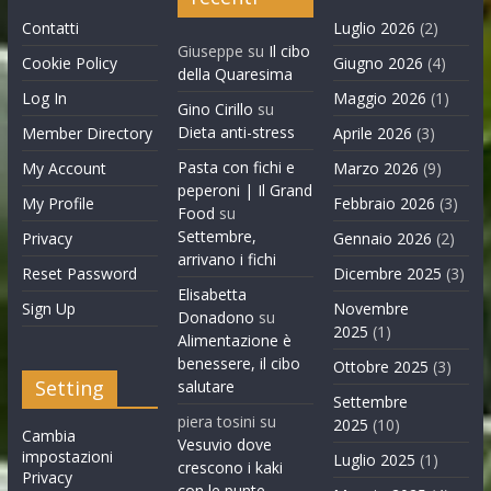
Contatti
Luglio 2026
(2)
Giuseppe
su
Il cibo
Cookie Policy
Giugno 2026
(4)
della Quaresima
Log In
Maggio 2026
(1)
Gino Cirillo
su
Dieta anti-stress
Member Directory
Aprile 2026
(3)
Pasta con fichi e
My Account
Marzo 2026
(9)
peperoni | Il Grand
My Profile
Febbraio 2026
(3)
Food
su
Settembre,
Privacy
Gennaio 2026
(2)
arrivano i fichi
Reset Password
Dicembre 2025
(3)
Elisabetta
Sign Up
Novembre
Donadono
su
2025
(1)
Alimentazione è
benessere, il cibo
Ottobre 2025
(3)
Setting
salutare
Settembre
piera tosini
su
2025
(10)
Cambia
Vesuvio dove
impostazioni
Luglio 2025
(1)
crescono i kaki
Privacy
con le punte