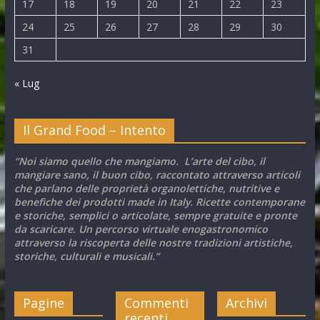
17
18
19
20
21
22
23
24
25
26
27
28
29
30
31
« Lug
Il Grand Food – Intento
“Noi siamo quello che mangiamo. L’arte del cibo, il
mangiare sano, il buon cibo, raccontato attraverso articoli
che parlano delle proprietà organolettiche, nutritive e
benefiche dei prodotti made in Italy. Ricette contemporane
e storiche, semplici o articolate, sempre gratuite e pronte
da scaricare. Un percorso virtuale enogastronomico
attraverso la riscoperta delle nostre tradizioni artistiche,
storiche, culturali e musicali.”
Pagine
Commenti
Archivi
recenti