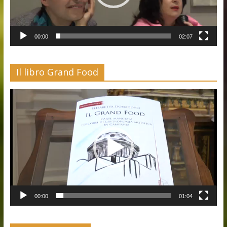
00:00
02:07
Il libro Grand Food
Video
Player
00:00
01:04