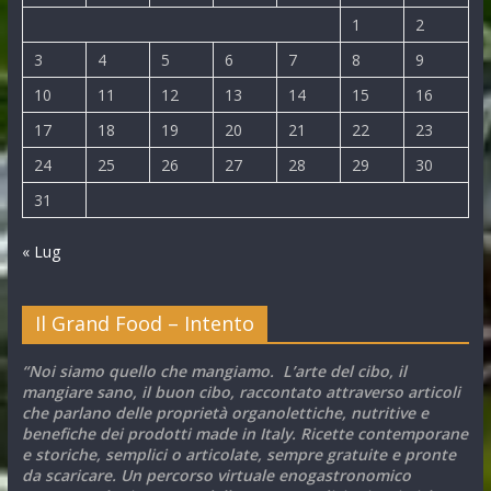
1
2
3
4
5
6
7
8
9
10
11
12
13
14
15
16
17
18
19
20
21
22
23
24
25
26
27
28
29
30
31
« Lug
Il Grand Food – Intento
“Noi siamo quello che mangiamo. L’arte del cibo, il
mangiare sano, il buon cibo, raccontato attraverso articoli
che parlano delle proprietà organolettiche, nutritive e
benefiche dei prodotti made in Italy. Ricette contemporane
e storiche, semplici o articolate, sempre gratuite e pronte
da scaricare. Un percorso virtuale enogastronomico