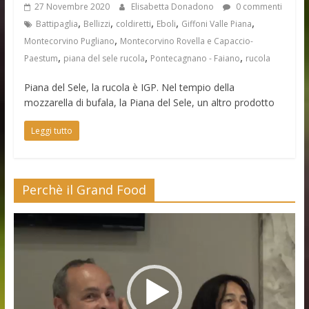
27 Novembre 2020
Elisabetta Donadono
0 commenti
,
,
,
,
,
Battipaglia
Bellizzi
coldiretti
Eboli
Giffoni Valle Piana
,
Montecorvino Pugliano
Montecorvino Rovella e Capaccio-
,
,
,
Paestum
piana del sele rucola
Pontecagnano - Faiano
rucola
Piana del Sele, la rucola è IGP. Nel tempio della
mozzarella di bufala, la Piana del Sele, un altro prodotto
Leggi tutto
Perchè il Grand Food
Video
Player