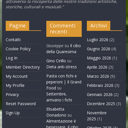
attraverso la riscoperta delle nostre tradizioni artistiche,
storiche, culturali e musicali.”
Pagine
Commenti
Archivi
recenti
Contatti
Luglio 2026
(2)
Giuseppe
su
Il cibo
Cookie Policy
Giugno 2026
(4)
della Quaresima
Log In
Maggio 2026
(1)
Gino Cirillo
su
Dieta anti-stress
Member Directory
Aprile 2026
(3)
Pasta con fichi e
My Account
Marzo 2026
(9)
peperoni | Il Grand
My Profile
Febbraio 2026
(3)
Food
su
Settembre,
Privacy
Gennaio 2026
(2)
arrivano i fichi
Reset Password
Dicembre 2025
(3)
Elisabetta
Sign Up
Novembre
Donadono
su
2025
(1)
Alimentazione è
benessere, il cibo
Ottobre 2025
(3)