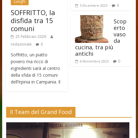
Luoghi
0
5 Dicembre 2025
SOFFRITTO, la
disfida tra 15
Scop
comuni
erto
vaso
25 Febbraio 2026
da
redazionale
0
cucina, tra più
antichi
Soffritto, un piatto
povero ma ricco di
0
6 Novembre 2025
ingredienti sarà al centro
della sfida di 15 comuni
dell’Irpinia in Campania. Il
Il Team del Grand Food