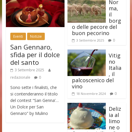
Nor
ma,
il
borg
o delle pecore del
buon pecorino
Eventi
Notizie
0
3 Settembre 2025
San Gennaro,
sfida per il dolce
Vitig
del santo
no
Italia
3 Settembre 2025
, il
redazionale
0
palcoscenico del
vino
Sono sette i finalisti, che
si contenderanno il titolo
0
18 Novembre 2024
del contest “San Genna’…
Un Dolce per San
Deliz
Gennaro” by Mulino
ia al
limo
ne o