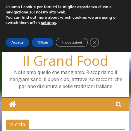
Salta
Usiamo i cookie per fornirti la miglior esperienza d'uso e
giovedì, Agosto 6, 2026
navigazione sul nostro sito web.
al
Ultimo:
Pizza a Corte
You can find out more about which cookies we are using or
contenuto
Menopausa, una forma smagliante senza età
switch them off in
settings
.
La vita quotidiana dell’antica Ercolano
Le carote, alleate della pelle e non solo
Capodimonte, ritorna la tavola di corte
Close GDPR Cookie
Accetta
Rifiuta
Impostazioni
Il Grand Food
Noi siamo quello che mangiamo. Riscopriamo il
mangiare sano, il buon cibo, attraverso racconti che
parlano di cultura e delle tradizioni Italiane
rucola