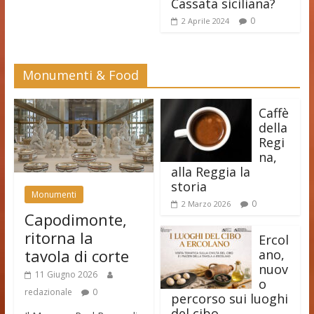
Cassata siciliana?
0
2 Aprile 2024
Monumenti & Food
Caffè
della
Regi
na,
alla Reggia la
storia
Monumenti
0
2 Marzo 2026
Capodimonte,
ritorna la
Ercol
tavola di corte
ano,
nuov
11 Giugno 2026
o
redazionale
0
percorso sui luoghi
del cibo