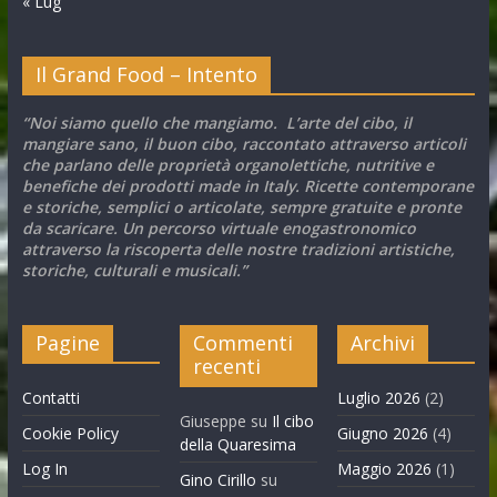
« Lug
Il Grand Food – Intento
“Noi siamo quello che mangiamo. L’arte del cibo, il
mangiare sano, il buon cibo, raccontato attraverso articoli
che parlano delle proprietà organolettiche, nutritive e
benefiche dei prodotti made in Italy. Ricette contemporane
e storiche, semplici o articolate, sempre gratuite e pronte
da scaricare. Un percorso virtuale enogastronomico
attraverso la riscoperta delle nostre tradizioni artistiche,
storiche, culturali e musicali.”
Pagine
Commenti
Archivi
recenti
Contatti
Luglio 2026
(2)
Giuseppe
su
Il cibo
Cookie Policy
Giugno 2026
(4)
della Quaresima
Log In
Maggio 2026
(1)
Gino Cirillo
su