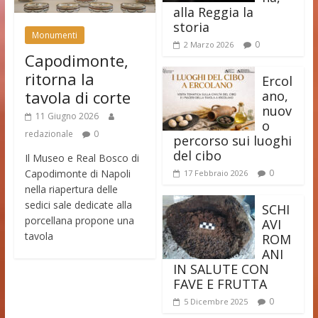
alla Reggia la
storia
Monumenti
0
2 Marzo 2026
Capodimonte,
ritorna la
Ercol
tavola di corte
ano,
nuov
11 Giugno 2026
o
redazionale
0
percorso sui luoghi
del cibo
Il Museo e Real Bosco di
Capodimonte di Napoli
0
17 Febbraio 2026
nella riapertura delle
sedici sale dedicate alla
SCHI
porcellana propone una
AVI
tavola
ROM
ANI
IN SALUTE CON
FAVE E FRUTTA
0
5 Dicembre 2025