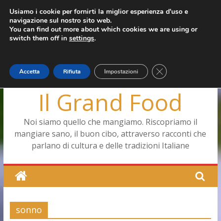
Salta
Usiamo i cookie per fornirti la miglior esperienza d'uso e
giovedì, Agosto 6, 2026
navigazione sul nostro sito web.
al
Ultimo:
Pizza a Corte
You can find out more about which cookies we are using or
contenuto
Menopausa, una forma smagliante senza età
switch them off in
settings
.
La vita quotidiana dell’antica Ercolano
Le carote, alleate della pelle e non solo
Capodimonte, ritorna la tavola di corte
Close GDPR Cookie
Accetta
Rifiuta
Impostazioni
Il Grand Food
Noi siamo quello che mangiamo. Riscopriamo il
mangiare sano, il buon cibo, attraverso racconti che
parlano di cultura e delle tradizioni Italiane
sonno