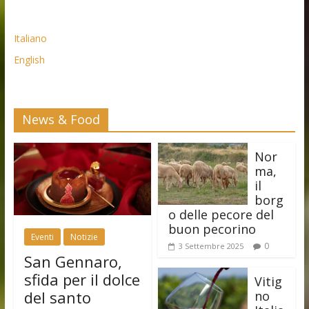
Italiano
English
News & Food
Nor
ma,
il
borg
o delle pecore del
buon pecorino
Eventi
Notizie
0
3 Settembre 2025
San Gennaro,
sfida per il dolce
Vitig
del santo
no