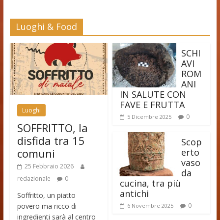
Luoghi & Food
SCHI
AVI
ROM
ANI
IN SALUTE CON
FAVE E FRUTTA
Luoghi
0
5 Dicembre 2025
SOFFRITTO, la
disfida tra 15
Scop
comuni
erto
vaso
25 Febbraio 2026
da
redazionale
0
cucina, tra più
antichi
Soffritto, un piatto
povero ma ricco di
0
6 Novembre 2025
ingredienti sarà al centro