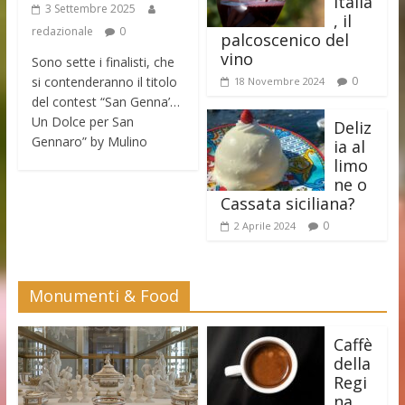
Italia
3 Settembre 2025
, il
redazionale
0
palcoscenico del
vino
Sono sette i finalisti, che
si contenderanno il titolo
0
18 Novembre 2024
del contest “San Genna’…
Un Dolce per San
Deliz
Gennaro” by Mulino
ia al
limo
ne o
Cassata siciliana?
0
2 Aprile 2024
Monumenti & Food
Caffè
della
Regi
na,