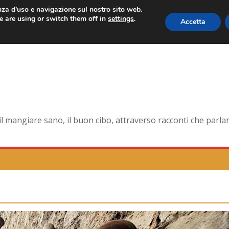
enza d'uso e navigazione sul nostro sito web.
 are using or switch them off in
settings
.
Accetta
orma smagliante senza età
dell’antica Ercolano
della pelle e non solo
na la tavola di corte
mangiare sano, il buon cibo, attraverso racconti che parlano 