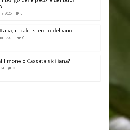
il borgo delle pecore del buon
o
0
re 2025
Italia, il palcoscenico del vino
0
bre 2024
al limone o Cassata siciliana?
0
024