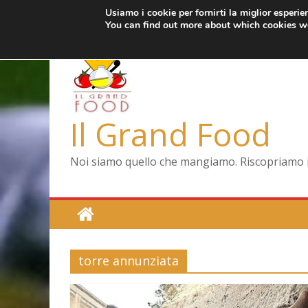
Usiamo i cookie per fornirti la miglior esperi
Salta
giovedì, Agosto 6, 2026
Ultimo:
Pizza a Corte
You can find out more about which cookies we
al
Menopausa, una f
contenuto
La vita quotidiana 
Le carote, alleate 
Capodimonte, ritor
Il Grand Food
Noi siamo quello che mangiamo. Riscopriamo il 
torre annunziata