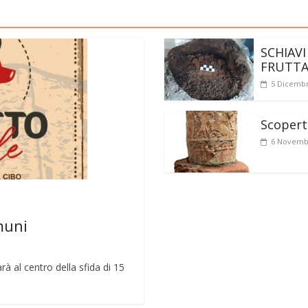
SCHIAVI
FRUTT
5 Dicembr
Scoperto
6 Novemb
muni
rà al centro della sfida di 15