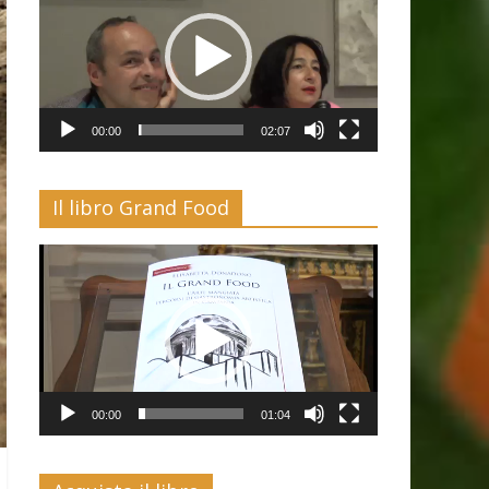
00:00
02:07
Il libro Grand Food
Video
Player
00:00
01:04