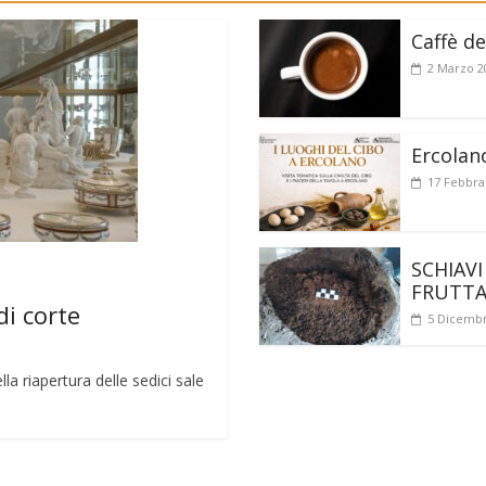
Caffè de
2 Marzo 2
Ercolan
17 Febbra
SCHIAVI
FRUTT
di corte
5 Dicembr
a riapertura delle sedici sale