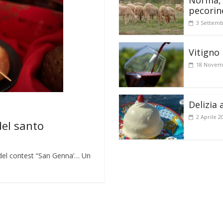
Norma, 
pecorin
3 Settemb
Vitigno 
18 Novem
Delizia 
2 Aprile 2
del santo
lo del contest “San Genna’… Un