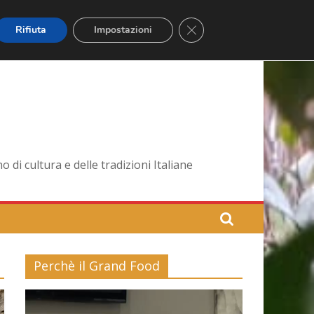
Close GDPR Cookie Banner
Rifiuta
Impostazioni
di cultura e delle tradizioni Italiane
Perchè il Grand Food
Video
Player