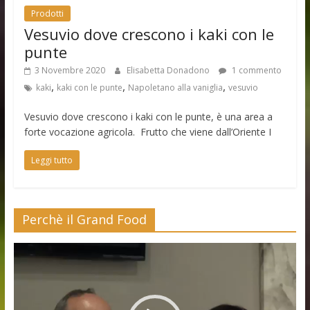
Prodotti
Vesuvio dove crescono i kaki con le
punte
3 Novembre 2020
Elisabetta Donadono
1 commento
,
,
,
kaki
kaki con le punte
Napoletano alla vaniglia
vesuvio
Vesuvio dove crescono i kaki con le punte, è una area a
forte vocazione agricola. Frutto che viene dall’Oriente I
Leggi tutto
Perchè il Grand Food
Video
Player