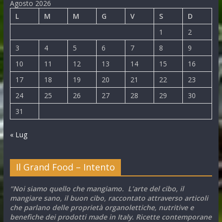
Agosto 2026
L
M
M
G
V
S
D
1
2
3
4
5
6
7
8
9
10
11
12
13
14
15
16
17
18
19
20
21
22
23
24
25
26
27
28
29
30
31
« Lug
Il Grand Food – Intento
“Noi siamo quello che mangiamo. L’arte del cibo, il
mangiare sano, il buon cibo, raccontato attraverso articoli
che parlano delle proprietà organolettiche, nutritive e
benefiche dei prodotti made in Italy. Ricette contemporane