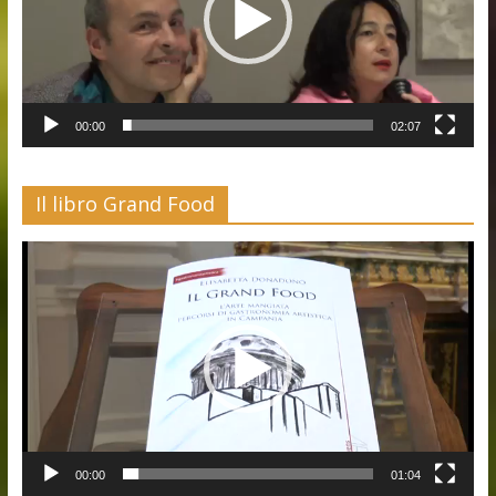
00:00
02:07
Il libro Grand Food
Video
Player
00:00
01:04