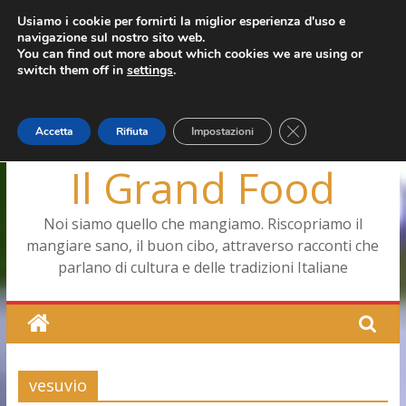
Salta
Usiamo i cookie per fornirti la miglior esperienza d'uso e
giovedì, Agosto 6, 2026
navigazione sul nostro sito web.
al
Ultimo:
Pizza a Corte
You can find out more about which cookies we are using or
contenuto
Menopausa, una forma smagliante senza età
switch them off in
settings
.
La vita quotidiana dell’antica Ercolano
Le carote, alleate della pelle e non solo
Capodimonte, ritorna la tavola di corte
Close GDPR Cookie
Accetta
Rifiuta
Impostazioni
Il Grand Food
Noi siamo quello che mangiamo. Riscopriamo il
mangiare sano, il buon cibo, attraverso racconti che
parlano di cultura e delle tradizioni Italiane
vesuvio