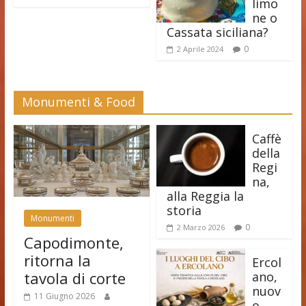
limo
ne o
Cassata siciliana?
0
2 Aprile 2024
Monumenti & Food
Caffè
della
Regi
na,
alla Reggia la
storia
Monumenti
0
2 Marzo 2026
Capodimonte,
ritorna la
Ercol
tavola di corte
ano,
nuov
11 Giugno 2026
o