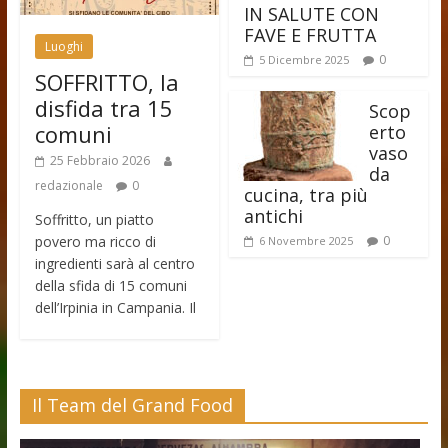
IN SALUTE CON
FAVE E FRUTTA
Luoghi
0
5 Dicembre 2025
SOFFRITTO, la
disfida tra 15
Scop
comuni
erto
vaso
25 Febbraio 2026
da
redazionale
0
cucina, tra più
antichi
Soffritto, un piatto
povero ma ricco di
0
6 Novembre 2025
ingredienti sarà al centro
della sfida di 15 comuni
dell’Irpinia in Campania. Il
Il Team del Grand Food