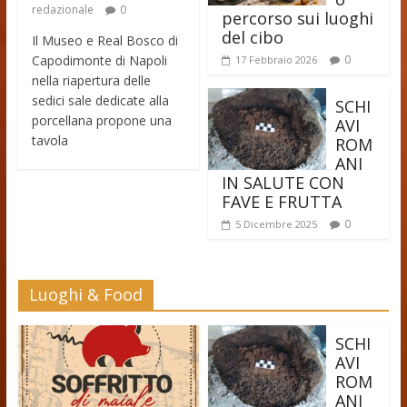
redazionale
0
percorso sui luoghi
del cibo
Il Museo e Real Bosco di
Capodimonte di Napoli
0
17 Febbraio 2026
nella riapertura delle
sedici sale dedicate alla
SCHI
porcellana propone una
AVI
tavola
ROM
ANI
IN SALUTE CON
FAVE E FRUTTA
0
5 Dicembre 2025
Luoghi & Food
SCHI
AVI
ROM
ANI