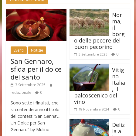
Nor
ma,
il
borg
o delle pecore del
buon pecorino
Eventi
Notizie
0
3 Settembre 2025
San Gennaro,
sfida per il dolce
Vitig
del santo
no
Italia
3 Settembre 2025
, il
redazionale
0
palcoscenico del
vino
Sono sette i finalisti, che
si contenderanno il titolo
0
18 Novembre 2024
del contest “San Genna’…
Un Dolce per San
Deliz
Gennaro” by Mulino
ia al