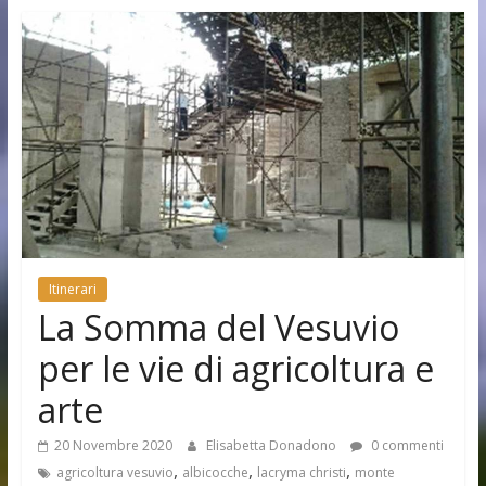
Itinerari
La Somma del Vesuvio
per le vie di agricoltura e
arte
20 Novembre 2020
Elisabetta Donadono
0 commenti
,
,
,
agricoltura vesuvio
albicocche
lacryma christi
monte