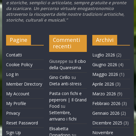
e storiche, semplici o articolate, sempre gratuite e pronte
da scaricare. Un percorso virtuale enogastronomico
attraverso la riscoperta delle nostre tradizioni artistiche,
storiche, culturali e musicali.”
Pagine
Commenti
Archivi
recenti
Contatti
Luglio 2026
(2)
Giuseppe
su
Il cibo
Cookie Policy
Giugno 2026
(4)
della Quaresima
Log In
Maggio 2026
(1)
Gino Cirillo
su
Dieta anti-stress
Member Directory
Aprile 2026
(3)
Pasta con fichi e
My Account
Marzo 2026
(9)
peperoni | Il Grand
My Profile
Febbraio 2026
(3)
Food
su
Settembre,
Privacy
Gennaio 2026
(2)
arrivano i fichi
Reset Password
Dicembre 2025
(3)
Elisabetta
Sign Up
Novembre
Donadono
su