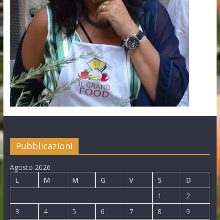
Pubblicazioni
Agosto 2026
L
M
M
G
V
S
D
1
2
3
4
5
6
7
8
9