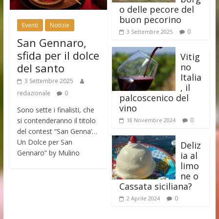
o delle pecore del
buon pecorino
Eventi
Notizie
0
3 Settembre 2025
San Gennaro,
sfida per il dolce
Vitig
del santo
no
Italia
3 Settembre 2025
, il
redazionale
0
palcoscenico del
vino
Sono sette i finalisti, che
si contenderanno il titolo
0
18 Novembre 2024
del contest “San Genna’…
Un Dolce per San
Deliz
Gennaro” by Mulino
ia al
limo
ne o
Cassata siciliana?
0
2 Aprile 2024