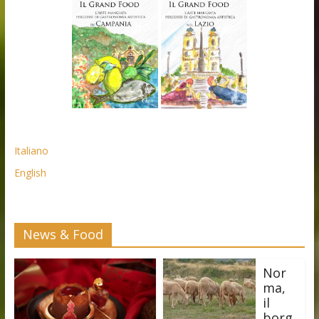
Italiano
English
News & Food
Nor
ma,
il
borg