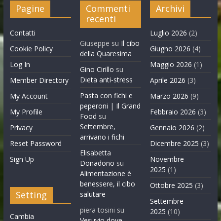
Pagine
Commenti
Archivi
recenti
Contatti
Luglio 2026
(2)
Giuseppe
su
Il cibo
Cookie Policy
Giugno 2026
(4)
della Quaresima
Log In
Maggio 2026
(1)
Gino Cirillo
su
Dieta anti-stress
Member Directory
Aprile 2026
(3)
Pasta con fichi e
My Account
Marzo 2026
(9)
peperoni | Il Grand
My Profile
Febbraio 2026
(3)
Food
su
Settembre,
Privacy
Gennaio 2026
(2)
arrivano i fichi
Reset Password
Dicembre 2025
(3)
Elisabetta
Sign Up
Novembre
Donadono
su
2025
(1)
Alimentazione è
benessere, il cibo
Ottobre 2025
(3)
Setting
salutare
Settembre
piera tosini
su
2025
(10)
Cambia
Vesuvio dove