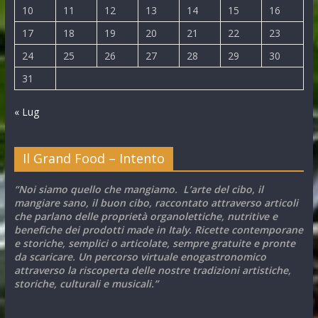
10
11
12
13
14
15
16
17
18
19
20
21
22
23
24
25
26
27
28
29
30
31
« Lug
Il Grand Food – Intento
“Noi siamo quello che mangiamo. L’arte del cibo, il
mangiare sano, il buon cibo, raccontato attraverso articoli
che parlano delle proprietà organolettiche, nutritive e
benefiche dei prodotti made in Italy. Ricette contemporane
e storiche, semplici o articolate, sempre gratuite e pronte
da scaricare. Un percorso virtuale enogastronomico
attraverso la riscoperta delle nostre tradizioni artistiche,
storiche, culturali e musicali.”