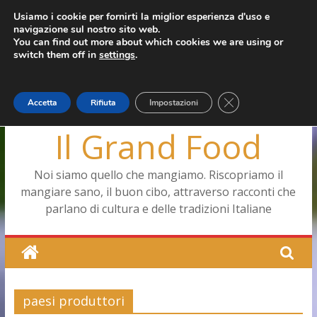
Salta
Usiamo i cookie per fornirti la miglior esperienza d'uso e
giovedì, Agosto 6, 2026
navigazione sul nostro sito web.
al
Ultimo:
Pizza a Corte
You can find out more about which cookies we are using or
contenuto
Menopausa, una forma smagliante senza età
switch them off in
settings
.
La vita quotidiana dell’antica Ercolano
Le carote, alleate della pelle e non solo
Capodimonte, ritorna la tavola di corte
Close GDPR Cookie
Accetta
Rifiuta
Impostazioni
Il Grand Food
Noi siamo quello che mangiamo. Riscopriamo il
mangiare sano, il buon cibo, attraverso racconti che
parlano di cultura e delle tradizioni Italiane
paesi produttori