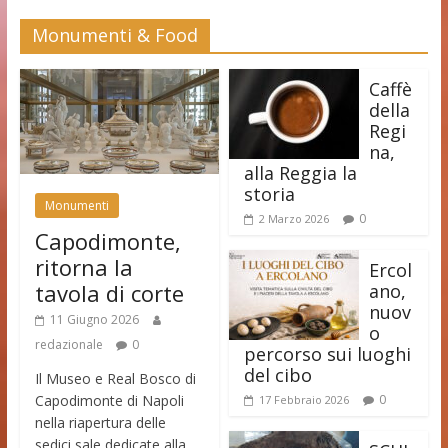
Monumenti & Food
Caffè
della
Regi
na,
alla Reggia la
storia
Monumenti
0
2 Marzo 2026
Capodimonte,
ritorna la
Ercol
tavola di corte
ano,
nuov
11 Giugno 2026
o
redazionale
0
percorso sui luoghi
del cibo
Il Museo e Real Bosco di
Capodimonte di Napoli
0
17 Febbraio 2026
nella riapertura delle
sedici sale dedicate alla