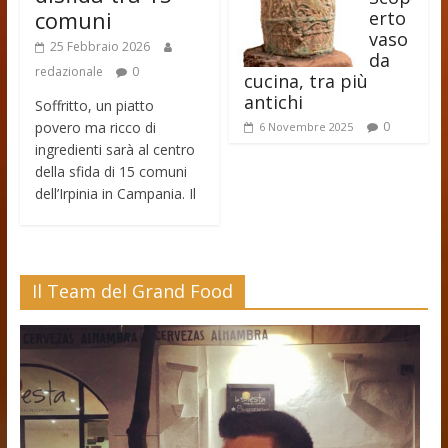
comuni
erto
vaso
25 Febbraio 2026
da
redazionale
0
cucina, tra più
antichi
Soffritto, un piatto
povero ma ricco di
0
6 Novembre 2025
ingredienti sarà al centro
della sfida di 15 comuni
dell’Irpinia in Campania. Il
Il Team del Grand Food