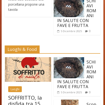
SCHI
porcellana propone una
AVI
tavola
ROM
ANI
IN SALUTE CON
FAVE E FRUTTA
0
5 Dicembre 2025
Luoghi & Food
SCHI
AVI
ROM
ANI
IN SALUTE CON
FAVE E FRUTTA
Luoghi
0
5 Dicembre 2025
SOFFRITTO, la
disfida tra 15
Scop