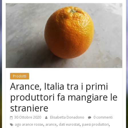
Prodotti
Arance, Italia tra i primi
produttori fa mangiare le
straniere
30 Ottobre 2020
Elisabetta Donadono
0 commenti
,
,
,
,
ago arance rosse
arance
dati eurostat
paesi produttori