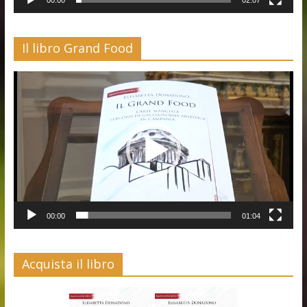
Il libro Grand Food
Video
Player
00:00
01:04
Acquista il libro