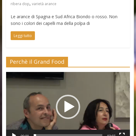
,
ribera dop
varietà arance
Le arance di Spagna e Sud Africa Biondo o rosso. Non
sono i colori dei capelli ma della polpa di
Leggi tutto
Perchè il Grand Food
Video
Player
00:00
02:07