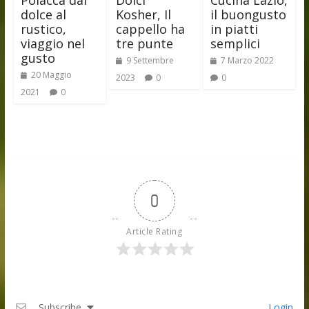
Polacca dal
Dolci
Cucina Lazio,
dolce al
Kosher, Il
il buongusto
rustico,
cappello ha
in piatti
viaggio nel
tre punte
semplici
gusto
9 Settembre
7 Marzo 2022
20 Maggio
2023
0
0
2021
0
0
Article Rating
Subscribe
Login