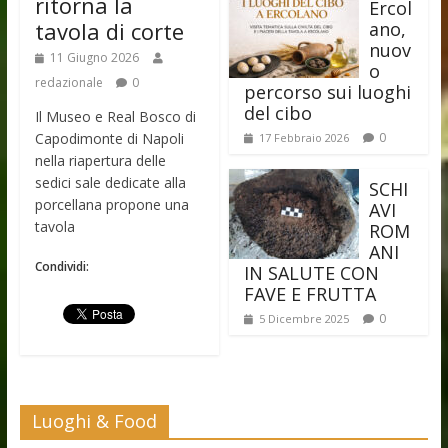
ritorna la
Ercol
tavola di corte
ano,
nuov
11 Giugno 2026
o
redazionale
0
percorso sui luoghi
del cibo
Il Museo e Real Bosco di
Capodimonte di Napoli
0
17 Febbraio 2026
nella riapertura delle
sedici sale dedicate alla
SCHI
porcellana propone una
AVI
tavola
ROM
ANI
Condividi:
IN SALUTE CON
FAVE E FRUTTA
0
5 Dicembre 2025
Luoghi & Food