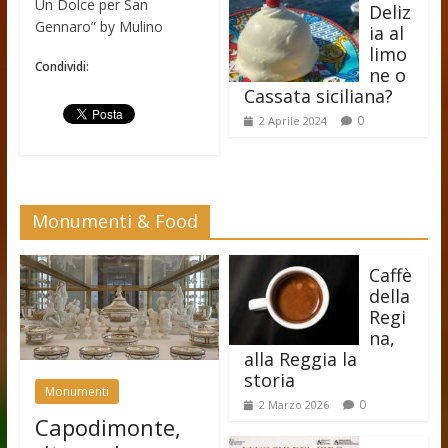
Un Dolce per San
Deliz
Gennaro” by Mulino
ia al
limo
Condividi:
ne o
Cassata siciliana?
0
2 Aprile 2024
Monumenti & Food
Caffè
della
Regi
na,
alla Reggia la
storia
Monumenti
0
2 Marzo 2026
Capodimonte,