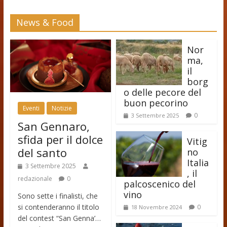
News & Food
Nor
ma,
il
borg
o delle pecore del
buon pecorino
Eventi
Notizie
0
3 Settembre 2025
San Gennaro,
sfida per il dolce
Vitig
del santo
no
Italia
3 Settembre 2025
, il
redazionale
0
palcoscenico del
vino
Sono sette i finalisti, che
si contenderanno il titolo
0
18 Novembre 2024
del contest “San Genna’…