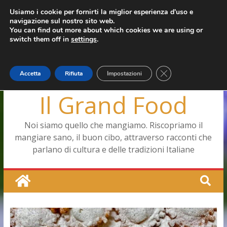
Salta
Usiamo i cookie per fornirti la miglior esperienza d'uso e
giovedì, Agosto 6, 2026
navigazione sul nostro sito web.
al
Capodimonte, ritorna la tavola di corte
Ultimo:
You can find out more about which cookies we are using or
contenuto
Pizza a Corte
switch them off in
settings
.
Menopausa, una forma smagliante senza età
La vita quotidiana dell’antica Ercolano
Le carote, alleate della pelle e non solo
Close GDPR Cookie
Accetta
Rifiuta
Impostazioni
Il Grand Food
Noi siamo quello che mangiamo. Riscopriamo il
mangiare sano, il buon cibo, attraverso racconti che
parlano di cultura e delle tradizioni Italiane