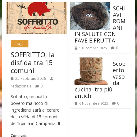
SCHI
AVI
ROM
ANI
IN SALUTE CON
FAVE E FRUTTA
Luoghi
0
5 Dicembre 2025
SOFFRITTO, la
disfida tra 15
Scop
comuni
erto
vaso
25 Febbraio 2026
da
redazionale
0
cucina, tra più
antichi
Soffritto, un piatto
povero ma ricco di
0
6 Novembre 2025
ingredienti sarà al centro
della sfida di 15 comuni
dell’Irpinia in Campania. Il
Condividi: