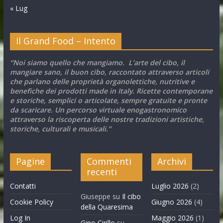
« Lug
Il Grand Food – Intento
“Noi siamo quello che mangiamo. L’arte del cibo, il
mangiare sano, il buon cibo, raccontato attraverso articoli
che parlano delle proprietà organolettiche, nutritive e
benefiche dei prodotti made in Italy. Ricette contemporane
e storiche, semplici o articolate, sempre gratuite e pronte
da scaricare. Un percorso virtuale enogastronomico
attraverso la riscoperta delle nostre tradizioni artistiche,
storiche, culturali e musicali.”
Pagine
Commenti
Archivi
recenti
Contatti
Luglio 2026
(2)
Giuseppe
su
Il cibo
Cookie Policy
Giugno 2026
(4)
della Quaresima
Log In
Maggio 2026
(1)
Gino Cirillo
su